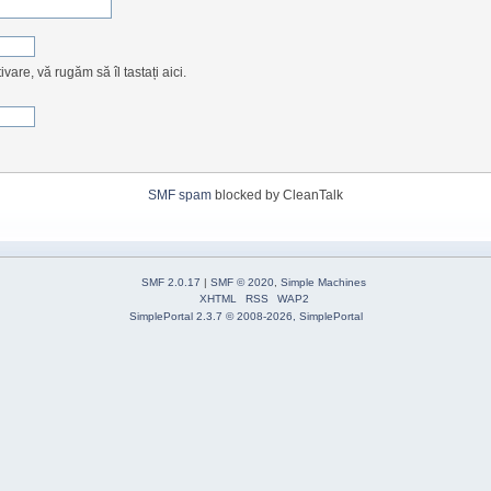
are, vă rugăm să îl tastați aici.
SMF spam
blocked by CleanTalk
SMF 2.0.17
|
SMF © 2020
,
Simple Machines
XHTML
RSS
WAP2
SimplePortal 2.3.7 © 2008-2026, SimplePortal