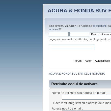
ACURA & HONDA SUV 
Bine ai venit,
Vizitator
. Te rugăm să
te autentifici
sa
activare?
?
Logați-vă cu numele de utilizator, parola și durata se
Pagina de Start
Forum
Ajutor
Autentificare
ACURA & HONDA SUV FAN CLUB ROMANIA
Retrimite codul de activare
Nume de utilizator sau adresa de e-mail:
Dacă v-aţi înregistrat cu o adresă de e-mai
Adresa nouă de email :