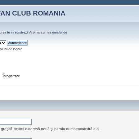
FAN CLUB ROMANIA
u să
te înregistrezi
. Ai omis cumva
emailul de
siunii de logare
Înregistrare
l greşită, tastaţi o adresă nouă şi parola dumneavoastră aici.