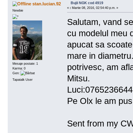
Bujii NGK cod 4919
stan.lucian.92
«
:
Martie 08, 2016, 02:54:40 p.m. »
Newbie
Salutam, vand set
cu modelul meu 
apucat sa scoate
mare in diametru
Mesaje postate: 1
potrivesc, am af
Karma: 0
Gen:
Mitsu.
Tapatalk User
Luci:0765236644
Pe Olx le am pus 
Sent from my CW-