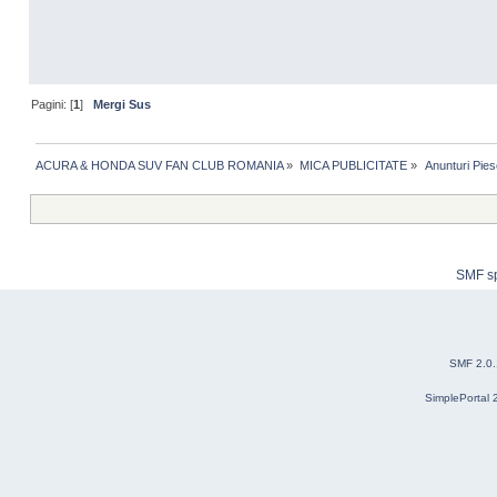
Pagini: [
1
]
Mergi Sus
ACURA & HONDA SUV FAN CLUB ROMANIA
»
MICA PUBLICITATE
»
 Anunturi Pies
SMF s
SMF 2.0
SimplePortal 