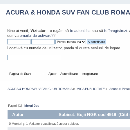
ACURA & HONDA SUV FAN CLUB ROMA
Bine ai venit,
Vizitator
. Te rugăm să
te autentifici
sau să
te înregistrezi
.
cumva
emailul de activare?
?
Logați-vă cu numele de utilizator, parola și durata sesiunii de logare
Pagina de Start
Forum
Ajutor
Autentificare
Înregistrare
ACURA & HONDA SUV FAN CLUB ROMANIA
»
MICA PUBLICITATE
»
 Anunturi Piese
Pagini: [
1
]
Mergi Jos
Autor
Subiect: Bujii NGK cod 4919 (Citit 
0 Membri și 1 Vizitator vizualizează acest subiect.