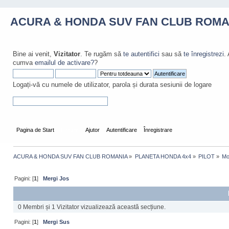
ACURA & HONDA SUV FAN CLUB ROMA
Bine ai venit,
Vizitator
. Te rugăm să
te autentifici
sau să
te înregistrezi
.
cumva
emailul de activare?
?
Logați-vă cu numele de utilizator, parola și durata sesiunii de logare
Pagina de Start
Forum
Ajutor
Autentificare
Înregistrare
ACURA & HONDA SUV FAN CLUB ROMANIA
»
PLANETA HONDA 4x4
»
PILOT
»
Mo
Pagini: [
1
]
Mergi Jos
0 Membri și 1 Vizitator vizualizează această secțiune.
Pagini: [
1
]
Mergi Sus