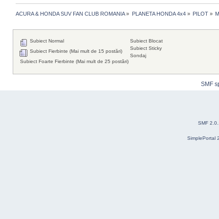
ACURA & HONDA SUV FAN CLUB ROMANIA
»
PLANETA HONDA 4x4
»
PILOT
»
M
Subiect Normal
Subiect Blocat
Subiect Sticky
Subiect Fierbinte (Mai mult de 15 postări)
Sondaj
Subiect Foarte Fierbinte (Mai mult de 25 postări)
SMF s
SMF 2.0
SimplePortal 