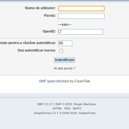
Nume de utilizator:
Parola:
—sau—
OpenID:
nute pentru a rămâne autentificat:
Stai autentificat mereu:
Ai uitat parola ?
SMF spam
blocked by CleanTalk
SMF 2.0.17
|
SMF © 2020
,
Simple Machines
XHTML
RSS
WAP2
SimplePortal 2.3.7 © 2008-2026, SimplePortal