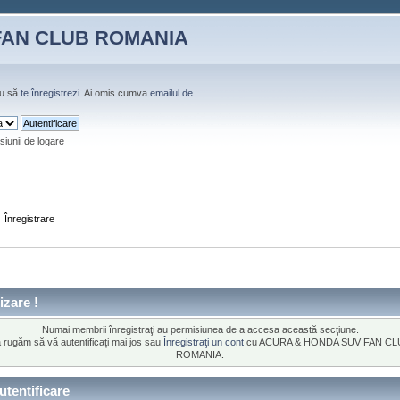
FAN CLUB ROMANIA
u să
te înregistrezi
. Ai omis cumva
emailul de
siunii de logare
Înregistrare
izare !
Numai membrii înregistraţi au permisiunea de a accesa această secţiune.
 rugăm să vă autentificați mai jos sau
Înregistraţi un cont
cu ACURA & HONDA SUV FAN CL
ROMANIA.
tentificare