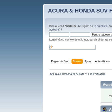
ACURA & HONDA SUV 
Bine ai venit,
Vizitator
. Te rugăm să
te autentifici
sa
activare?
?
Logați-vă cu numele de utilizator, parola și durata se
Pagina de Start
Forum
Ajutor
Autentificare
ACURA & HONDA SUV FAN CLUB ROMANIA
Avert
Vă
Au