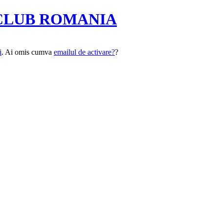
CLUB ROMANIA
i
. Ai omis cumva
emailul de activare?
?