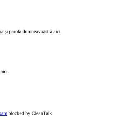
ouă şi parola dumneavoastră aici.
aici.
pam
blocked by CleanTalk