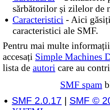
sărbătorilor și zilelor de
Caracteristici
- Aici găsiț
caracteristici ale SMF.
Pentru mai multe informați
accesați
Simple Machines 
lista de
autori
care au contri
SMF spam
b
SMF 2.0.17
|
SMF © 2