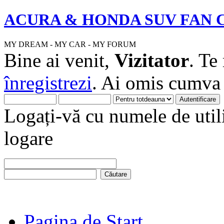
ACURA & HONDA SUV FAN 
MY DREAM - MY CAR - MY FORUM
Bine ai venit,
Vizitator
. Te
înregistrezi
. Ai omis cumv
Logați-vă cu numele de utili
logare
Pagina de Start