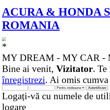
ACURA & HONDA S
ROMANIA
MY DREAM - MY CAR -
Bine ai venit,
Vizitator
. Te
înregistrezi
. Ai omis cumv
Logați-vă cu numele de utili
logare