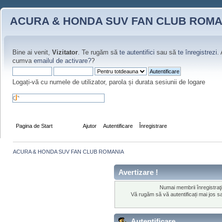
ACURA & HONDA SUV FAN CLUB ROMA
Bine ai venit,
Vizitator
. Te rugăm să
te autentifici
sau să
te înregistrezi
.
cumva
emailul de activare?
?
Logați-vă cu numele de utilizator, parola și durata sesiunii de logare
Pagina de Start
Forum
Ajutor
Autentificare
Înregistrare
ACURA & HONDA SUV FAN CLUB ROMANIA
Avertizare !
Numai membrii înregistraţ
Vă rugăm să vă autentificați mai jos 
Autentificare