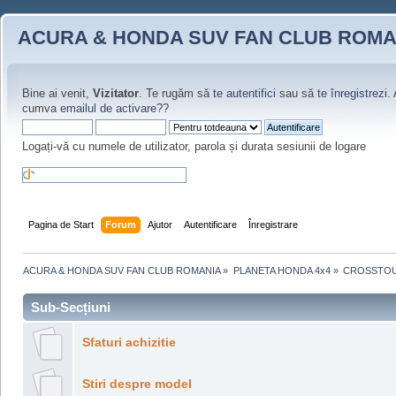
ACURA & HONDA SUV FAN CLUB ROMA
Bine ai venit,
Vizitator
. Te rugăm să
te autentifici
sau să
te înregistrezi
.
cumva
emailul de activare?
?
Logați-vă cu numele de utilizator, parola și durata sesiunii de logare
Pagina de Start
Forum
Ajutor
Autentificare
Înregistrare
ACURA & HONDA SUV FAN CLUB ROMANIA
»
PLANETA HONDA 4x4
»
CROSSTOU
Sub-Secțiuni
Sfaturi achizitie
Stiri despre model