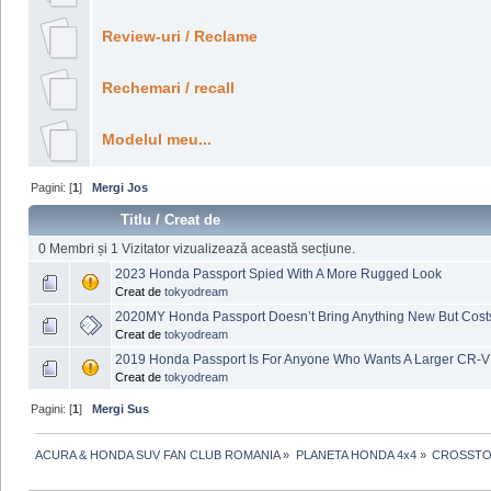
Review-uri / Reclame
Rechemari / recall
Modelul meu...
Pagini: [
1
]
Mergi Jos
Titlu
/
Creat de
0 Membri și 1 Vizitator vizualizează această secțiune.
2023 Honda Passport Spied With A More Rugged Look
Creat de
tokyodream
2020MY Honda Passport Doesn’t Bring Anything New But Costs
Creat de
tokyodream
2019 Honda Passport Is For Anyone Who Wants A Larger CR-V
Creat de
tokyodream
Pagini: [
1
]
Mergi Sus
ACURA & HONDA SUV FAN CLUB ROMANIA
»
PLANETA HONDA 4x4
»
CROSSTO