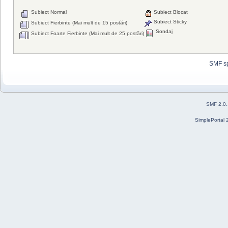
Subiect Normal
Subiect Blocat
Subiect Sticky
Subiect Fierbinte (Mai mult de 15 postări)
Sondaj
Subiect Foarte Fierbinte (Mai mult de 25 postări)
SMF s
SMF 2.0
SimplePortal 