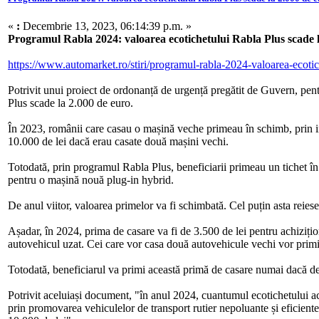
«
:
Decembrie 13, 2023, 06:14:39 p.m. »
Programul Rabla 2024: valoarea ecotichetului Rabla Plus scade l
https://www.automarket.ro/stiri/programul-rabla-2024-valoarea-ecoti
Potrivit unui proiect de ordonanță de urgență pregătit de Guvern, pen
Plus scade la 2.000 de euro.
În 2023, românii care casau o mașină veche primeau în schimb, prin i
10.000 de lei dacă erau casate două mașini vechi.
Totodată, prin programul Rabla Plus, beneficiarii primeau un tichet în 
pentru o mașină nouă plug-in hybrid.
De anul viitor, valoarea primelor va fi schimbată. Cel puțin asta reie
Așadar, în 2024, prima de casare va fi de 3.500 de lei pentru achiziți
autovehicul uzat. Cei care vor casa două autovehicule vechi vor primi
Totodată, beneficiarul va primi această primă de casare numai dacă de
Potrivit aceluiași document, "în anul 2024, cuantumul ecotichetului ac
prin promovarea vehiculelor de transport rutier nepoluante și eficien