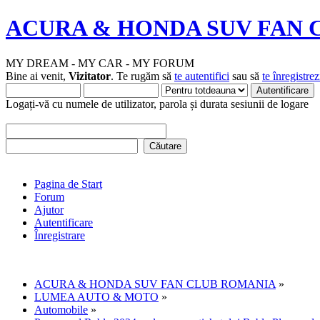
ACURA & HONDA SUV FAN 
MY DREAM - MY CAR - MY FORUM
Bine ai venit,
Vizitator
. Te rugăm să
te autentifici
sau să
te înregistrez
Logați-vă cu numele de utilizator, parola și durata sesiunii de logare
Pagina de Start
Forum
Ajutor
Autentificare
Înregistrare
ACURA & HONDA SUV FAN CLUB ROMANIA
»
LUMEA AUTO & MOTO
»
Automobile
»