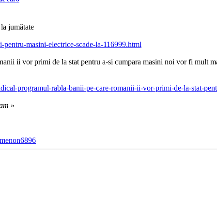
 la jumătate
ui-pentru-masini-electrice-scade-la-116999.html
ii ii vor primi de la stat pentru a-si cumpara masini noi vor fi mult m
ical-programul-rabla-banii-pe-care-romanii-ii-vor-primi-de-la-stat-pen
eam
»
nomenon6896