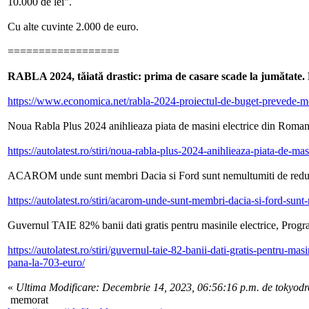
10.000 de lei".
Cu alte cuvinte 2.000 de euro.
==================
RABLA 2024, tăiată drastic: prima de casare scade la jumătate. 
https://www.economica.net/rabla-2024-proiectul-de-buget-prevede-m
Noua Rabla Plus 2024 anihlieaza piata de masini electrice din Roman
https://autolatest.ro/stiri/noua-rabla-plus-2024-anihlieaza-piata-de-ma
ACAROM unde sunt membri Dacia si Ford sunt nemultumiti de reducer
https://autolatest.ro/stiri/acarom-unde-sunt-membri-dacia-si-ford-sunt
Guvernul TAIE 82% banii dati gratis pentru masinile electrice, Prog
https://autolatest.ro/stiri/guvernul-taie-82-banii-dati-gratis-pentru-m
pana-la-703-euro/
«
Ultima Modificare: Decembrie 14, 2023, 06:56:16 p.m. de tokyod
memorat