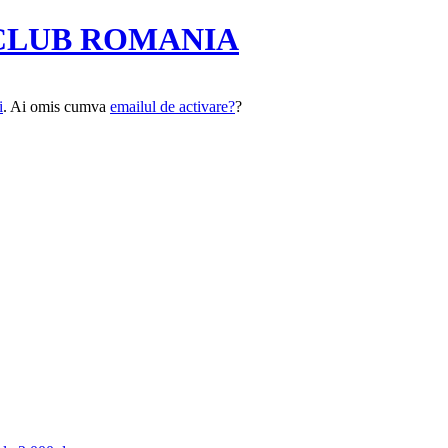
CLUB ROMANIA
i
. Ai omis cumva
emailul de activare?
?