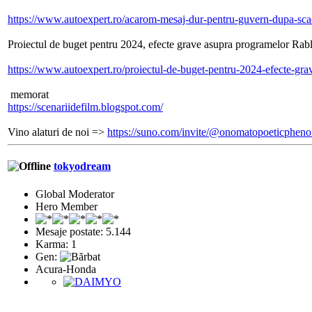
https://www.autoexpert.ro/acarom-mesaj-dur-pentru-guvern-dupa-scad
Proiectul de buget pentru 2024, efecte grave asupra programelor Rab
https://www.autoexpert.ro/proiectul-de-buget-pentru-2024-efecte-gra
memorat
https://scenariidefilm.blogspot.com/
Vino alaturi de noi =>
https://suno.com/invite/@onomatopoeticphe
tokyodream
Global Moderator
Hero Member
Mesaje postate: 5.144
Karma: 1
Gen:
Acura-Honda