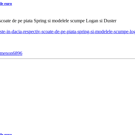
de euro
scoate de pe piata Spring si modelele scumpe Logan si Duster
este-in-dacia-respectiv-scoate-de-pe-piata-spring-si-modelele-scumpe-log
nomenon6896
de euro