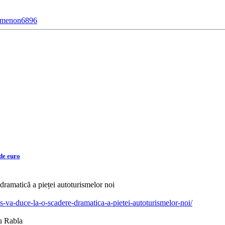
nomenon6896
de euro
dramatică a pieței autoturismelor noi
us-va-duce-la-o-scadere-dramatica-a-pietei-autoturismelor-noi/
u Rabla