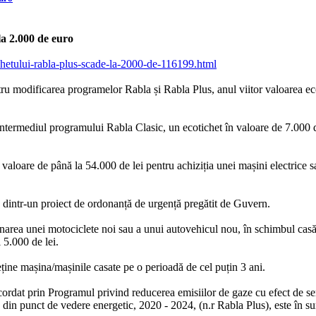
a 2.000 de euro
chetului-rabla-plus-scade-la-2000-de-116199.html
tru modificarea programelor Rabla și Rabla Plus, anul viitor valoarea ec
ntermediul programului Rabla Clasic, un ecotichet în valoare de 7.000 d
valoare de până la 54.000 de lei pentru achiziția unei mașini electrice s
se dintr-un proiect de ordonanță de urgență pregătit de Guvern.
onarea unei motociclete noi sau a unui autovehicul nou, în schimbul casă
 5.000 de lei.
ține mașina/mașinile casate pe o perioadă de cel puțin 3 ani.
ordat prin Programul privind reducerea emisiilor de gaze cu efect de ser
te din punct de vedere energetic, 2020 - 2024, (n.r Rabla Plus), este în