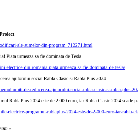
Proiect
odificari-ale-sumelor-din-program_712271.html
ia! Piata urmeaza sa fie dominata de Tesla
sini-electrice-din-romania-piata-urmeaza-sa-fie-dominata-de-tesla/
ea ajutorului social Rabla Clasic si Rabla Plus 2024
-nemultumiti-de-reducerea-ajutorului-social-rabla-clasic-si-rabla-plus-20
ramul RablaPlus 2024 este de 2.000 euro, iar Rabla Clasic 2024 scade p
asinile-electrice-programul-rablaplus-2024-este-de-2-000-euro-iar-rabla-c
ream
»