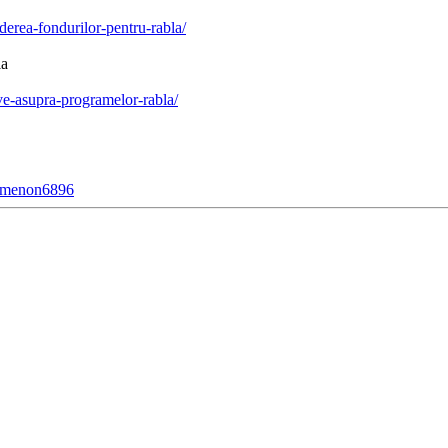
erea-fondurilor-pentru-rabla/
la
ve-asupra-programelor-rabla/
nomenon6896