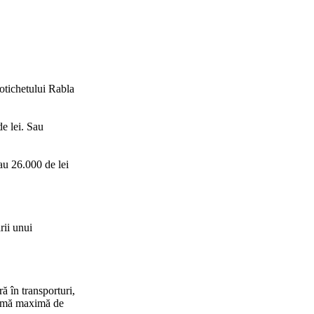
otichetului Rabla
e lei. Sau
au 26.000 de lei
rii unui
ă în transporturi,
 sumă maximă de