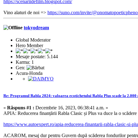
https://scenariidefilm.blogspot.com/
Vino alaturi de noi =>
https://suno.com/invite/@onomatopoeticphe
tokyodream
Global Moderator
Hero Member
Mesaje postate: 5.144
Karma: 1
Gen:
Acura-Honda
Re: Programul Rabla 2024: valoarea ecotichetului Rabla Plus scade la 2.000 
«
Răspuns #1 :
Decembrie 16, 2023, 06:38:41 a.m. »
APIA: Reducerea finanțării Rabla Clasic și Plus va duce la o scădere 
https://www.autoexpert.ro/apia-reducerea-finantarii-rabla-clasic-si-pl
ACAROM, mesaj dur pentru Guvern după scăderea fondurilor pentr