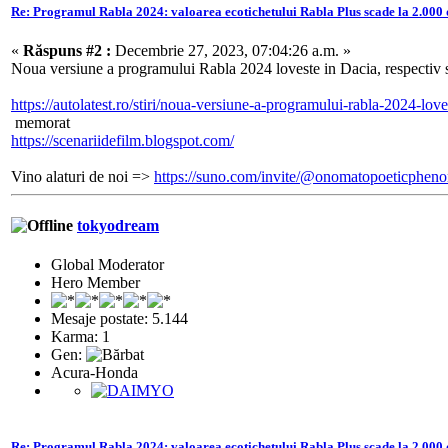
Re: Programul Rabla 2024: valoarea ecotichetului Rabla Plus scade la 2.000 
«
Răspuns #2 :
Decembrie 27, 2023, 07:04:26 a.m. »
Noua versiune a programului Rabla 2024 loveste in Dacia, respectiv 
https://autolatest.ro/stiri/noua-versiune-a-programului-rabla-2024-lov
memorat
https://scenariidefilm.blogspot.com/
Vino alaturi de noi =>
https://suno.com/invite/@onomatopoeticphe
tokyodream
Global Moderator
Hero Member
Mesaje postate: 5.144
Karma: 1
Gen:
Acura-Honda
Re: Programul Rabla 2024: valoarea ecotichetului Rabla Plus scade la 2.000 