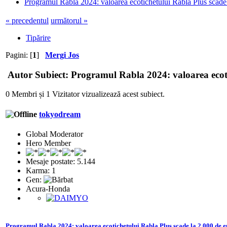
Programul Rabla 2024: valoarea ecotichetului Rabla Plus scade
« precedentul
următorul »
Tipărire
Pagini: [
1
]
Mergi Jos
Autor
Subiect: Programul Rabla 2024: valoarea ecotic
0 Membri și 1 Vizitator vizualizează acest subiect.
tokyodream
Global Moderator
Hero Member
Mesaje postate: 5.144
Karma: 1
Gen:
Acura-Honda
Programul Rabla 2024: valoarea ecotichetului Rabla Plus scade la 2.000 de 