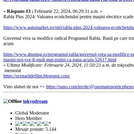
«
Răspuns #3 :
Februarie 22, 2024, 06:29:31 a.m. »
Rabla Plus 2024: Valoarea ecotichetului pentru mașini electrice scade
https://www.automarket.ro/stiri/rabla-plus-2024-valoarea-ecotichetul
Guvernul vrea sa modifice radical Programul Rabla. Banii pe care roman
acum
https://www.4tuning.ro/programul-rabla/guvernul-vrea-sa-modifice-rad
masini-noi-vor-fi-mult-mai-putini-ca-pana-acum-52617.html
«
Ultima Modificare: Februarie 24, 2024, 11:50:23 a.m. de tokyodr
memorat
https://scenariidefilm.blogspot.com/
Vino alaturi de noi =>
https://suno.com/invite/@onomatopoeticphe
tokyodream
Global Moderator
Hero Member
Mesaje postate: 5.144