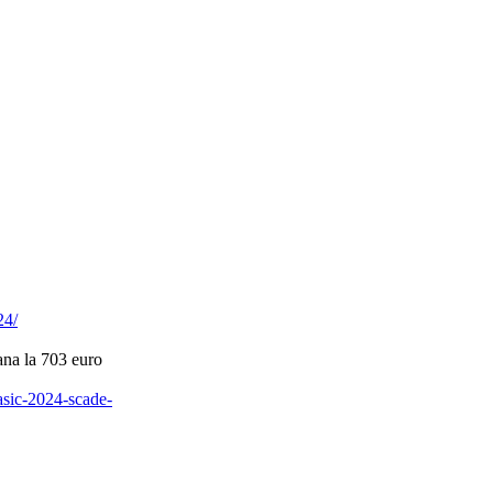
24/
ana la 703 euro
lasic-2024-scade-