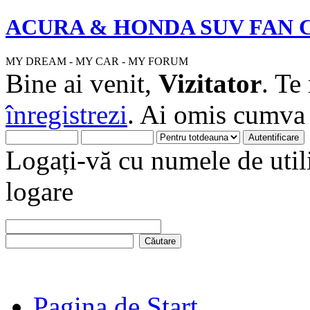
ACURA & HONDA SUV FAN 
MY DREAM - MY CAR - MY FORUM
Bine ai venit,
Vizitator
. Te
înregistrezi
. Ai omis cumv
Logați-vă cu numele de utili
logare
Pagina de Start