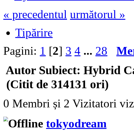
« precedentul
următorul »
Tipărire
Pagini:
1
[
2
]
3
4
...
28
Mer
Autor
Subiect: Hybrid 
(Citit de 314131 ori)
0 Membri și 2 Vizitatori viz
tokyodream