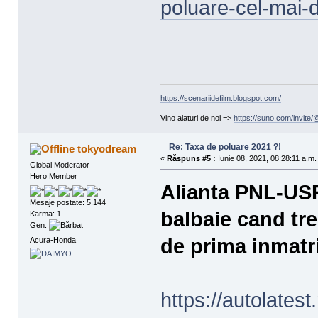
poluare-cel-mai-
https://scenariidefilm.blogspot.com/
Vino alaturi de noi =>
https://suno.com/invit
Re: Taxa de poluare 2021 ?!
tokyodream
«
Răspuns #5 :
Iunie 08, 2021, 08:28:11 a.m.
Global Moderator
Hero Member
Alianta PNL-US
Mesaje postate: 5.144
balbaie cand tr
Karma: 1
Gen:
de prima inmatr
Acura-Honda
https://autolatest.