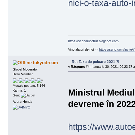
nici-o-taxa-auto
https://scenariidefilm.blogspot.com/
Vino alaturi de noi =>
https://suno.com/invit
Re: Taxa de poluare 2021 ?!
tokyodream
«
Răspuns #4 :
Ianuarie 30, 2021, 09:23:17 a
Global Moderator
Hero Member
Mesaje postate: 5.144
Ministrul Mediul
Karma: 1
Gen:
devreme în 202
Acura-Honda
https://www.autoe