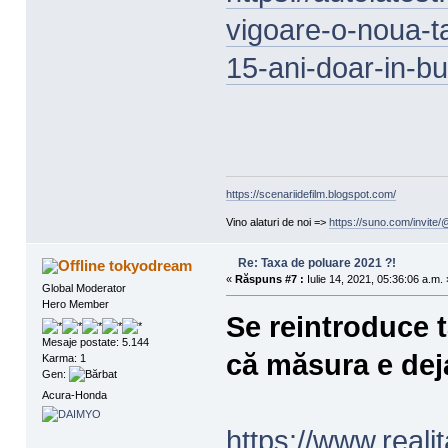
vigoare-o-noua-t
15-ani-doar-in-bu
https://scenariidefilm.blogspot.com/
Vino alaturi de noi =>
https://suno.com/invit
Re: Taxa de poluare 2021 ?!
tokyodream
«
Răspuns #7 :
Iulie 14, 2021, 05:36:06 a.m. 
Global Moderator
Hero Member
Se reintroduce 
Mesaje postate: 5.144
că măsura e dej
Karma: 1
Gen:
Acura-Honda
https://www.realit