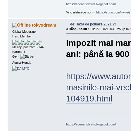
https://scenariidefilm.blogspot.com/
Vino alaturi de noi =>
https://suno.com/invit
Re: Taxa de poluare 2021 ?!
tokyodream
«
Răspuns #8 :
Iulie 27, 2021, 03:07:53 p.m. 
Global Moderator
Hero Member
Impozit mai mar
Mesaje postate: 5.144
ani: până la 900
Karma: 1
Gen:
Acura-Honda
https://www.autom
masinile-mai-vec
104919.html
https://scenariidefilm.blogspot.com/