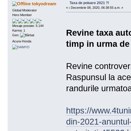
Taxa de poluare 2021 ?!
tokyodream
«
:
Decembrie 08, 2020, 06:38:55 a.m. »
Global Moderator
Hero Member
Mesaje postate: 5.144
Revine taxa aut
Karma: 1
Gen:
timp in urma de 
Acura-Honda
Revine controvers
Raspunsul la acea
randurile urmato
https://www.4tuni
din-2021-anuntul-