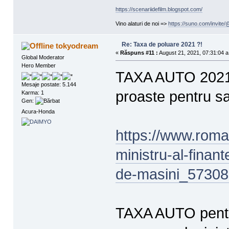
https://scenariidefilm.blogspot.com/
Vino alaturi de noi =>
https://suno.com/invit
Re: Taxa de poluare 2021 ?!
tokyodream
«
Răspuns #11 :
August 21, 2021, 07:31:04 a
Global Moderator
Hero Member
TAXA AUTO 2021. 
Mesaje postate: 5.144
proaste pentru s
Karma: 1
Gen:
Acura-Honda
https://www.roma
ministru-al-finan
de-masini_57308
TAXA AUTO pentru