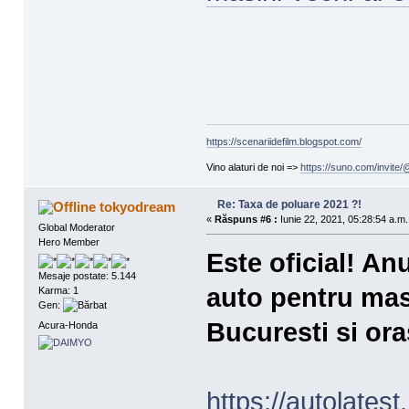
https://scenariidefilm.blogspot.com/
Vino alaturi de noi =>
https://suno.com/invit
Re: Taxa de poluare 2021 ?!
tokyodream
«
Răspuns #6 :
Iunie 22, 2021, 05:28:54 a.m.
Global Moderator
Hero Member
Este oficial! Anu
Mesaje postate: 5.144
auto pentru masi
Karma: 1
Gen:
Bucuresti si ora
Acura-Honda
https://autolatest.r