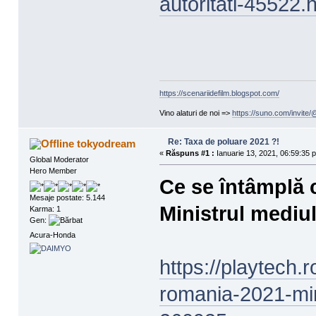
autoritati-45522.
https://scenariidefilm.blogspot.com/
Vino alaturi de noi =>
https://suno.com/invit
Re: Taxa de poluare 2021 ?!
tokyodream
«
Răspuns #1 :
Ianuarie 13, 2021, 06:59:35 p
Global Moderator
Hero Member
Ce se întâmplă 
Mesaje postate: 5.144
Ministrul mediul
Karma: 1
Gen:
Acura-Honda
https://playtech.r
romania-2021-mini