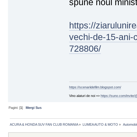
spune noul minis
https://ziaruluni
vechi-de-15-ani-c
728806/
https://scenariidefilm.blogspot.com/
Vino alaturi de noi =>
https://suno.com/invit
Pagini: [
1
]
Mergi Sus
ACURA & HONDA SUV FAN CLUB ROMANIA
»
LUMEA AUTO & MOTO
»
 Automobi