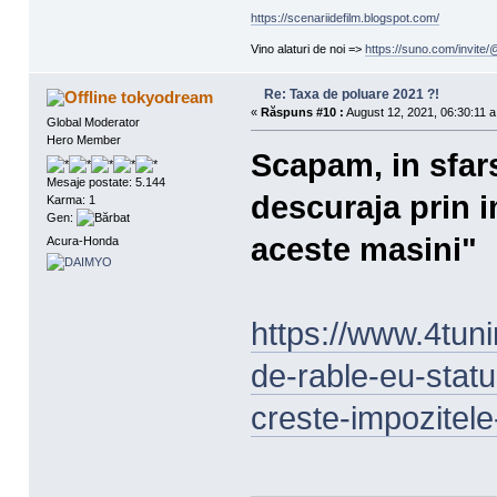
https://scenariidefilm.blogspot.com/
Vino alaturi de noi =>
https://suno.com/invit
Re: Taxa de poluare 2021 ?!
tokyodream
«
Răspuns #10 :
August 12, 2021, 06:30:11 a
Global Moderator
Hero Member
Scapam, in sfars
Mesaje postate: 5.144
descuraja prin i
Karma: 1
Gen:
aceste masini"
Acura-Honda
https://www.4tunin
de-rable-eu-statu
creste-impozitel