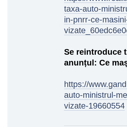
taxa-auto-minist
in-pnrr-ce-masini
vizate_60edc6e
Se reintroduce t
anunțul: Ce mași
https://www.gandu
auto-ministrul-me
vizate-19660554