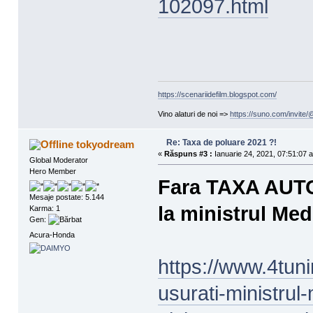
102097.html
https://scenariidefilm.blogspot.com/
Vino alaturi de noi =>
https://suno.com/invit
Re: Taxa de poluare 2021 ?!
tokyodream
«
Răspuns #3 :
Ianuarie 24, 2021, 07:51:07 a
Global Moderator
Hero Member
Fara TAXA AUTO 
Mesaje postate: 5.144
la ministrul Med
Karma: 1
Gen:
Acura-Honda
https://www.4tuni
usurati-ministrul