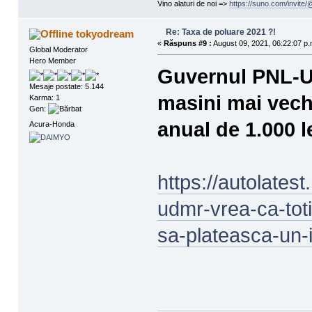
Vino alaturi de noi =>
https://suno.com/invit
Re: Taxa de poluare 2021 ?!
tokyodream
«
Răspuns #9 :
August 09, 2021, 06:22:07 p.
Global Moderator
Hero Member
Guvernul PNL-US
Mesaje postate: 5.144
masini mai vech
Karma: 1
Gen:
anual de 1.000 l
Acura-Honda
https://autolatest
udmr-vrea-ca-toti
sa-plateasca-un-