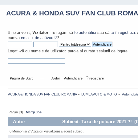
ACURA & HONDA SUV FAN CLUB ROMA
Bine ai venit,
Vizitator
. Te rugăm să
te autentifici
sau să
te înregistrezi
.
cumva
emailul de activare?
?
Logați-vă cu numele de utilizator, parola și durata sesiunii de logare
Pagina de Start
Forum
Ajutor
Autentificare
Înregistrare
ACURA & HONDA SUV FAN CLUB ROMANIA
»
LUMEA AUTO & MOTO
»
 Automobil
Pagini: [
1
]
Mergi Jos
Autor
Subiect: Taxa de poluare 2021 ?! (Ci
0 Membri și 2 Vizitatori vizualizează acest subiect.