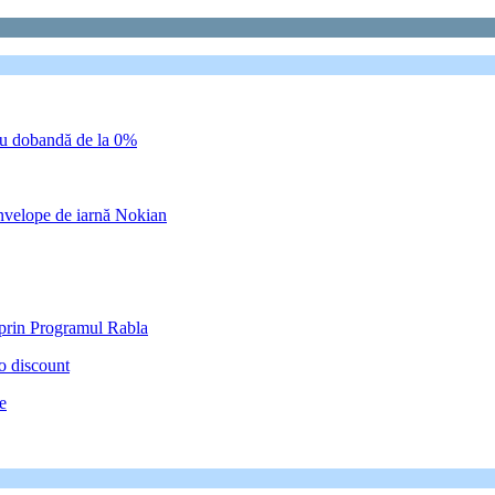
cu dobandă de la 0%
elope de iarnă Nokian
prin Programul Rabla
o discount
e