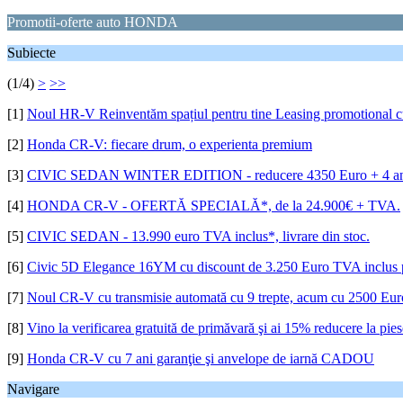
Promotii-oferte auto HONDA
Subiecte
(1/4)
>
>>
[1]
Noul HR-V Reinventăm spațiul pentru tine Leasing promotional 
[2]
Honda CR-V: fiecare drum, o experienta premium
[3]
CIVIC SEDAN WINTER EDITION - reducere 4350 Euro + 4 anv
[4]
HONDA CR-V - OFERTĂ SPECIALĂ*, de la 24.900€ + TVA.
[5]
CIVIC SEDAN - 13.990 euro TVA inclus*, livrare din stoc.
[6]
Civic 5D Elegance 16YM cu discount de 3.250 Euro TVA inclus 
[7]
Noul CR-V cu transmisie automată cu 9 trepte, acum cu 2500 Eur
[8]
Vino la verificarea gratuită de primăvară şi ai 15% reducere la pies
[9]
Honda CR-V cu 7 ani garanţie şi anvelope de iarnă CADOU
Navigare