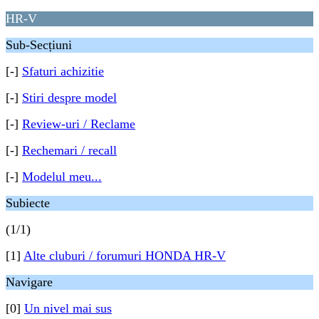
HR-V
Sub-Secțiuni
[-]
Sfaturi achizitie
[-]
Stiri despre model
[-]
Review-uri / Reclame
[-]
Rechemari / recall
[-]
Modelul meu...
Subiecte
(1/1)
[1]
Alte cluburi / forumuri HONDA HR-V
Navigare
[0]
Un nivel mai sus