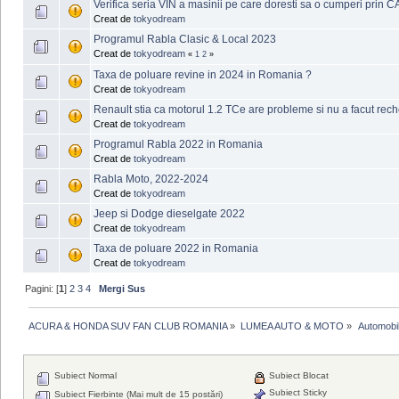
Verifica seria VIN a masinii pe care doresti sa o cumperi pri
Creat de
tokyodream
Programul Rabla Clasic & Local 2023
Creat de
tokyodream
«
1
2
»
Taxa de poluare revine in 2024 in Romania ?
Creat de
tokyodream
Renault stia ca motorul 1.2 TCe are probleme si nu a facut rec
Creat de
tokyodream
Programul Rabla 2022 in Romania
Creat de
tokyodream
Rabla Moto, 2022-2024
Creat de
tokyodream
Jeep si Dodge dieselgate 2022
Creat de
tokyodream
Taxa de poluare 2022 in Romania
Creat de
tokyodream
Pagini: [
1
]
2
3
4
Mergi Sus
ACURA & HONDA SUV FAN CLUB ROMANIA
»
LUMEA AUTO & MOTO
»
 Automobi
Subiect Normal
Subiect Blocat
Subiect Sticky
Subiect Fierbinte (Mai mult de 15 postări)