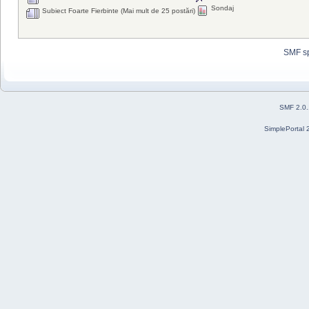
Sondaj
Subiect Foarte Fierbinte (Mai mult de 25 postări)
SMF s
SMF 2.0
SimplePortal 