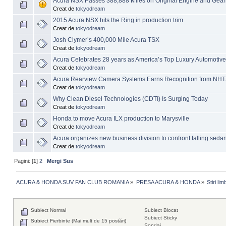
Acura NSX Passes 388,888 Miles on Original Engine and Gea
Creat de
tokyodream
2015 Acura NSX hits the Ring in production trim
Creat de
tokyodream
Josh Clymer’s 400,000 Mile Acura TSX
Creat de
tokyodream
Acura Celebrates 28 years as America’s Top Luxury Automotive
Creat de
tokyodream
Acura Rearview Camera Systems Earns Recognition from NH
Creat de
tokyodream
Why Clean Diesel Technologies (CDTI) Is Surging Today
Creat de
tokyodream
Honda to move Acura ILX production to Marysville
Creat de
tokyodream
Acura organizes new business division to confront falling seda
Creat de
tokyodream
Pagini: [
1
]
2
Mergi Sus
ACURA & HONDA SUV FAN CLUB ROMANIA
»
PRESA ACURA & HONDA
»
Stiri li
Subiect Normal
Subiect Blocat
Subiect Sticky
Subiect Fierbinte (Mai mult de 15 postări)
Sondaj