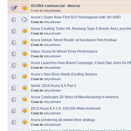
ACURA commercial - diverse
Creat de
tokyodream
Acura’s Super Rare First SUV Reimagined with SH-AWD
Creat de
tokyodream
Acura Creating Turbo V6, Reviving Type-S Brand, And Launch
Creat de
tokyodream
Acura Debuts 'Mood Roads' at Sundance Film Festival
Creat de
tokyodream
Video: Acura All-Wheel Drive Performance
Creat de
tokyodream
Acura Launches New Brand Campaign, Creed Star Joins As Offi
Creat de
tokyodream
Acura’s New Boss Wants Exciting Sedans
Creat de
tokyodream
Spied: 2016 Acura ILX Part 2
Creat de
tokyodream
Acura Celebrates 20 Years of Manufacturing in America
Creat de
tokyodream
2013 Acura ILX 2.4: 100,000 Miles Achieved
Creat de
tokyodream
Acura pondering all-wheel drive strategy
Creat de
tokyodream