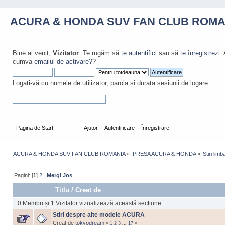
ACURA & HONDA SUV FAN CLUB ROMA
Bine ai venit,
Vizitator
. Te rugăm să
te autentifici
sau să
te înregistrezi
.
cumva
emailul de activare?
?
Logați-vă cu numele de utilizator, parola și durata sesiunii de logare
Pagina de Start
Forum
Ajutor
Autentificare
Înregistrare
ACURA & HONDA SUV FAN CLUB ROMANIA
»
PRESA ACURA & HONDA
»
Stiri lim
Pagini: [
1
]
2
Mergi Jos
Titlu
/
Creat de
0 Membri și 1 Vizitator vizualizează această secțiune.
Stiri despre alte modele ACURA
Creat de
tokyodream
«
1
2
3
...
17
»