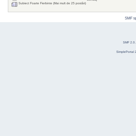
Subiect Foarte Fierbinte (Mai mult de 25 postări)
SMF s
SMF 2.0
SimplePortal 