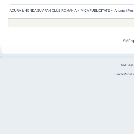
ACURA & HONDA SUV FAN CLUB ROMANIA
»
MICA PUBLICITATE
»
 Anunturi Pies
SMF s
SMF 2.0
SimplePortal 