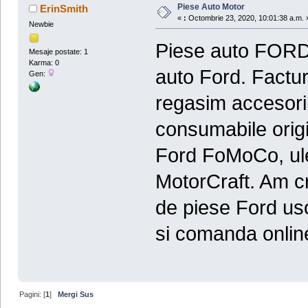
Piese Auto Motor
ErinSmith
«
:
Octombrie 23, 2020, 10:01:38 a.m. 
Newbie
Piese auto FORD 
Mesaje postate: 1
Karma: 0
auto Ford. Factura
Gen:
regasim accesorii
consumabile origi
Ford FoMoCo, ulei
MotorCraft. Am c
de piese Ford usor
si comanda onli
Pagini: [
1
]
Mergi Sus