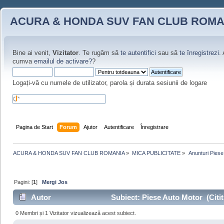
ACURA & HONDA SUV FAN CLUB ROMA
Bine ai venit,
Vizitator
. Te rugăm să
te autentifici
sau să
te înregistrezi
.
cumva
emailul de activare?
?
Logați-vă cu numele de utilizator, parola și durata sesiunii de logare
Pagina de Start
Forum
Ajutor
Autentificare
Înregistrare
ACURA & HONDA SUV FAN CLUB ROMANIA
»
MICA PUBLICITATE
»
 Anunturi Piese
Pagini: [
1
]
Mergi Jos
Autor
Subiect: Piese Auto Motor (Citit
0 Membri și 1 Vizitator vizualizează acest subiect.