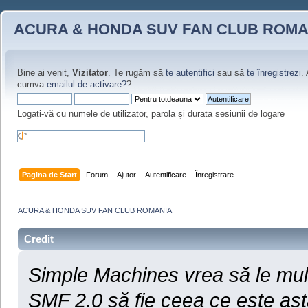
ACURA & HONDA SUV FAN CLUB ROMA
Bine ai venit,
Vizitator
. Te rugăm să
te autentifici
sau să
te înregistrezi
.
cumva
emailul de activare?
?
Logați-vă cu numele de utilizator, parola și durata sesiunii de logare
Pagina de Start
Forum
Ajutor
Autentificare
Înregistrare
ACURA & HONDA SUV FAN CLUB ROMANIA
Credit
Simple Machines vrea să le mulț
SMF 2.0 să fie ceea ce este ast