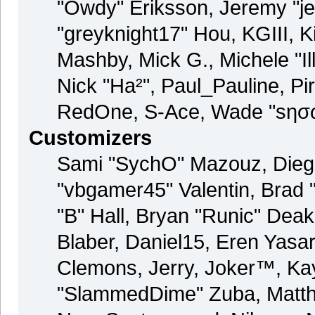
"Owdy" Eriksson, Jeremy "je
"greyknight17" Hou, KGIII, Kil
Mashby, Mick G., Michele "Ill
Nick "Ha²", Paul_Pauline, Pi
RedOne, S-Ace, Wade "sησω
Customizers
Sami "SychO" Mazouz, Dieg
"vbgamer45" Valentin, Bra
"B" Hall, Bryan "Runic" Dea
Blaber, Daniel15, Eren Yasa
Clemons, Jerry, Joker™, Kay
"SlammedDime" Zuba, Matthe