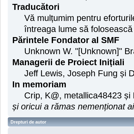
Traducători
Vă mulțumim pentru eforturil
întreaga lume să foloseasc
Părintele Fondator al SMF
Unknown W. "[Unknown]" Br
Managerii de Proiect Inițiali
Jeff Lewis, Joseph Fung și 
In memoriam
Crip, K@, metallica48423 și
și oricui a rămas nemenționat ai
Drepturi de autor