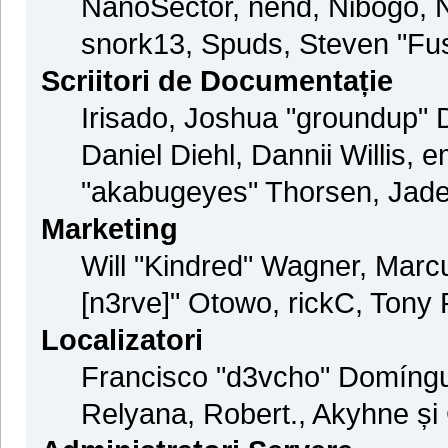
NanoSector, nend, Nibogo, Ni
snork13, Spuds, Steven "Fus
Scriitori de Documentație
Irisado, Joshua "groundup" D
Daniel Diehl, Dannii Willis
"akabugeyes" Thorsen, Jade 
Marketing
Will "Kindred" Wagner, Marc
[n3rve]" Otowo, rickC, Tony 
Localizatori
Francisco "d3vcho" Domíngu
Relyana, Robert., Akyhne ș