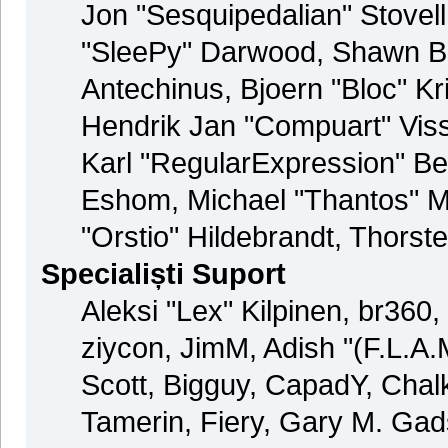
Jon "Sesquipedalian" Stovel
"SleePy" Darwood, Shawn Bu
Antechinus, Bjoern "Bloc" K
Hendrik Jan "Compuart" Vis
Karl "RegularExpression" B
Eshom, Michael "Thantos" Mi
"Orstio" Hildebrandt, Thorste
Specialiști Suport
Aleksi "Lex" Kilpinen, br360
ziycon, JimM, Adish "(F.L.A.M
Scott, Bigguy, CapadY, Chal
Tamerin, Fiery, Gary M. Gad