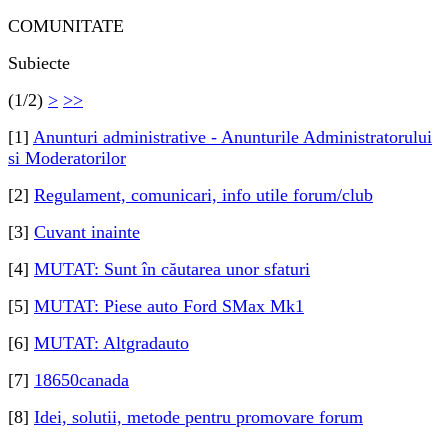
COMUNITATE
Subiecte
(1/2)
>
>>
[1]
Anunturi administrative - Anunturile Administratorului
si Moderatorilor
[2]
Regulament, comunicari, info utile forum/club
[3]
Cuvant inainte
[4]
MUTAT: Sunt în căutarea unor sfaturi
[5]
MUTAT: Piese auto Ford SMax Mk1
[6]
MUTAT: Altgradauto
[7]
18650canada
[8]
Idei, solutii, metode pentru promovare forum