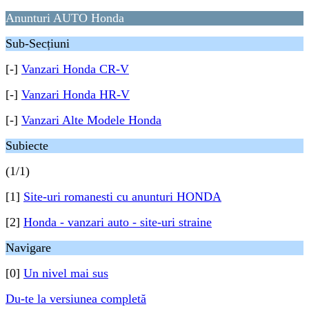
Anunturi AUTO Honda
Sub-Secțiuni
[-]
Vanzari Honda CR-V
[-]
Vanzari Honda HR-V
[-]
Vanzari Alte Modele Honda
Subiecte
(1/1)
[1]
Site-uri romanesti cu anunturi HONDA
[2]
Honda - vanzari auto - site-uri straine
Navigare
[0]
Un nivel mai sus
Du-te la versiunea completă