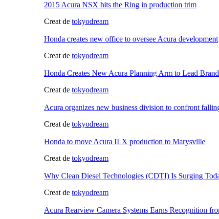
2015 Acura NSX hits the Ring in production trim
Creat de
tokyodream
Honda creates new office to oversee Acura development
Creat de
tokyodream
Honda Creates New Acura Planning Arm to Lead Brand
Creat de
tokyodream
Acura organizes new business division to confront fallin
Creat de
tokyodream
Honda to move Acura ILX production to Marysville
Creat de
tokyodream
Why Clean Diesel Technologies (CDTI) Is Surging Tod
Creat de
tokyodream
Acura Rearview Camera Systems Earns Recognition 