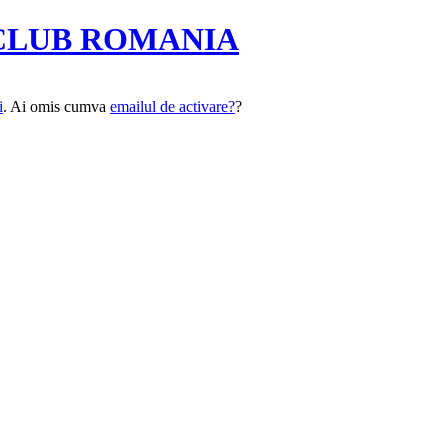
CLUB ROMANIA
i
. Ai omis cumva
emailul de activare?
?