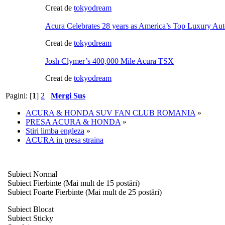
Creat de
tokyodream
Acura Celebrates 28 years as America’s Top Luxury Aut
Creat de
tokyodream
Josh Clymer’s 400,000 Mile Acura TSX
Creat de
tokyodream
Pagini: [
1
]
2
Mergi Sus
ACURA & HONDA SUV FAN CLUB ROMANIA
»
PRESA ACURA & HONDA
»
Stiri limba engleza
»
ACURA in presa straina
Subiect Normal
Subiect Fierbinte (Mai mult de 15 postări)
Subiect Foarte Fierbinte (Mai mult de 25 postări)
Subiect Blocat
Subiect Sticky