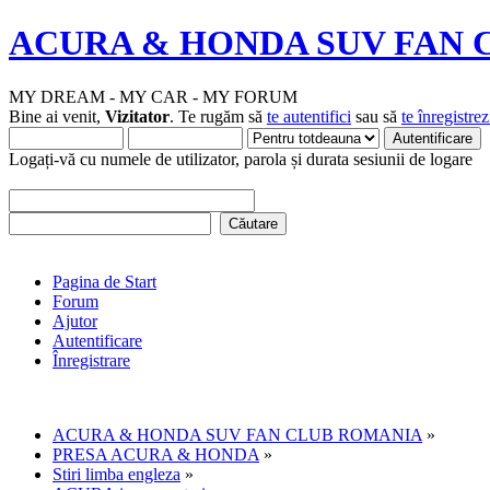
ACURA & HONDA SUV FAN 
MY DREAM - MY CAR - MY FORUM
Bine ai venit,
Vizitator
. Te rugăm să
te autentifici
sau să
te înregistrez
Logați-vă cu numele de utilizator, parola și durata sesiunii de logare
Pagina de Start
Forum
Ajutor
Autentificare
Înregistrare
ACURA & HONDA SUV FAN CLUB ROMANIA
»
PRESA ACURA & HONDA
»
Stiri limba engleza
»