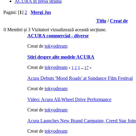
ACURA in presa straina
Pagini: [
1
]
2
Mergi Jos
Titlu
/
Creat de
0 Membri și 3 Vizitatori vizualizează această secțiune.
ACURA commercial - diverse
Creat de
tokyodream
Stiri despre alte modele ACURA
Creat de
tokyodream
«
1
2
3
...
17
»
Acura Debuts 'Mood Roads' at Sundance Film Festival
Creat de
tokyodream
Video: Acura All-Wheel Drive Performance
Creat de
tokyodream
Acura Launches New Brand Campaign, Creed Star Joins 
Creat de
tokyodream