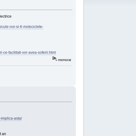
lectrice
cule-noi-si-6-motociclete-
i-ce-facilitati-vor-avea-soferii.html
memorat
implica-asta/
t an