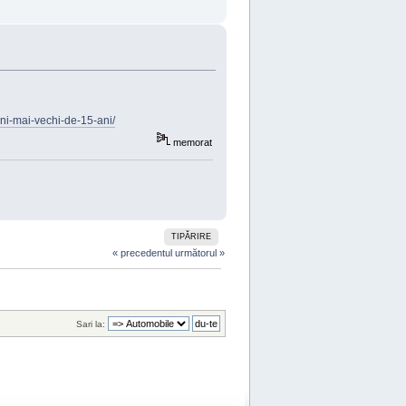
ni-mai-vechi-de-15-ani/
memorat
TIPĂRIRE
« precedentul
următorul »
Sari la: