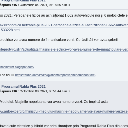
: Programul Rabla Plus 2021
ăspuns #15 :
Octombrie 04, 2021, 07:18:55 a.m. »
s 2021: Persoanele fizice au achiziţionat 1.662 autovehicule noi şi 6 motociclete e
ww.economica.net/rabla-plus-2021-persoanele-fizice-au-achizitionat-1-662-autovehi
e_533228.html
electrice vor avea numere de înmatriculare verzi. Ce facilități vor avea șoferii
tirileprotv.ro/stiri/actualitate/masinile-electrice-vor-avea-numere-de-inmatriculare-verz
enariidefilm.blogspot.com/
ri de noi =>
https://suno.com/invite/@onomatopoeticphenomenon6896
: Programul Rabla Plus 2021
ăspuns #16 :
Octombrie 08, 2021, 06:51:44 a.m. »
 Mediului: Mașinile nepoluante vor avea numere verzi. Ce implică asta
ww.autoexpert.ro/ministrul-mediului-masinile-nepoluante-vor-avea-numere-verzi-ce-
tovehicule electrice şi hibrid vor primi finanţare prin Programul Rabla Plus din aces