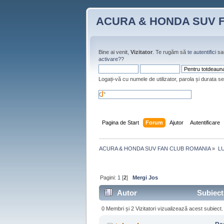
ACURA & HONDA SUV 
Bine ai venit,
Vizitator
. Te rugăm să
te autentifici
sa
activare?
?
Logați-vă cu numele de utilizator, parola și durata se
Pagina de Start
Forum
Ajutor
Autentificare
ACURA & HONDA SUV FAN CLUB ROMANIA
»
L
Pagini:
1
[
2
]
Mergi Jos
Autor
Subiect:
0 Membri și 2 Vizitatori vizualizează acest subiect.