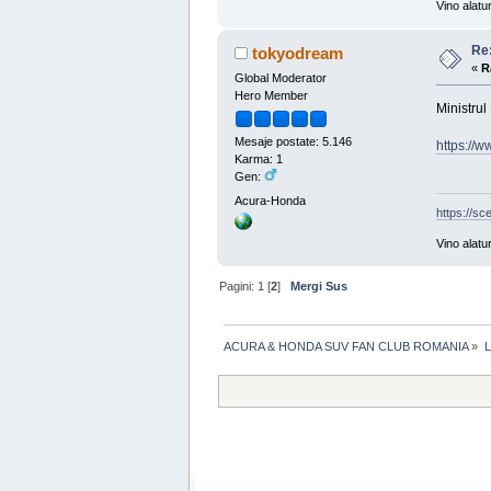
Vino alatu
Re
tokyodream
«
R
Global Moderator
Hero Member
Ministru
Mesaje postate: 5.146
https://
Karma: 1
Gen:
Acura-Honda
https://sc
Vino alatu
Pagini:
1
[
2
]
Mergi Sus
ACURA & HONDA SUV FAN CLUB ROMANIA
»