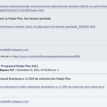
devarul.ro/economie/stiri-economice/mii-autovehicule-electrice-hibrid-vor-primi-fin
da85163ec4271191f85/index.html
asic şi Rabla Plus. Noi dosare aprobate
www.dcnews.ro/rabla-clasic-si-rabla-plus-noi-dosare-aprobate_840692.html
enariidefilm.blogspot.com/
ri de noi =>
https://suno.com/invite/@onomatopoeticphenomenon6896
: Programul Rabla Plus 2021
ăspuns #17 :
Octombrie 13, 2021, 07:53:08 a.m. »
mează finanțarea a 12.000 de vehicule prin Rabla Plus
ww.autoexpert.ro/afm-estimeaza-finantarea-a-12-000-de-vehicule-prin-rabla-plus/
enariidefilm.blogspot.com/