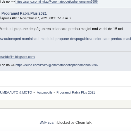
ri de noi =>
https://suno.com/invite/@onomatopoeticphenomenon6896
: Programul Rabla Plus 2021
ăspuns #18 :
Noiembrie 07, 2021, 08:15:51 a.m. »
l Mediului propune despăgubirea celor care predau mașini mai vechi de 15 ani
www.autoexpert.ro/ministrul-mediului-propune-despagubirea-celor-care-predau-masi
enariidefilm.blogspot.com/
ri de noi =>
https://suno.com/invite/@onomatopoeticphenomenon6896
LUMEA AUTO & MOTO
»
 Automobile
»
Programul Rabla Plus 2021
SMF spam
blocked by CleanTalk