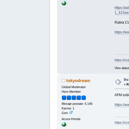
https://a
1_615ee
Rabla Cl
https://
https://sc
Vino alatu
Re
tokyodream
«
R
Global Moderator
Hero Member
AFM esti
Mesaje postate: 5.146
https://w
Karma: 1
Gen:
Acura-Honda
https://sc