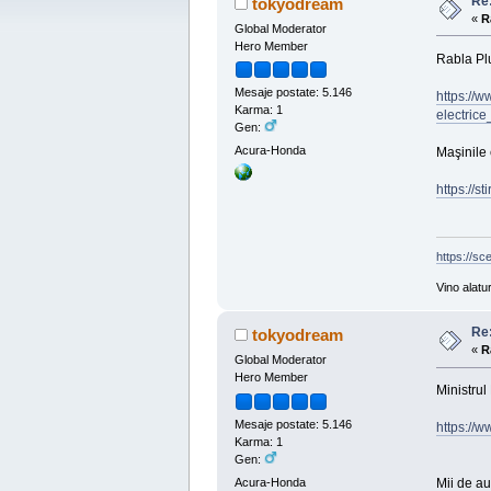
Re
tokyodream
«
R
Global Moderator
Hero Member
Rabla Plu
Mesaje postate: 5.146
https://w
Karma: 1
electric
Gen:
Acura-Honda
Maşinile 
https://s
https://sc
Vino alatu
Re
tokyodream
«
R
Global Moderator
Hero Member
Ministrul
Mesaje postate: 5.146
https://w
Karma: 1
Gen:
Acura-Honda
Mii de au