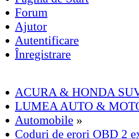
Forum
Ajutor
Autentificare
Înregistrare
ACURA & HONDA SU
LUMEA AUTO & MOT
Automobile
»
Coduri de erori OBD 2 ex