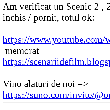
Am verificat un Scenic 2 , 
inchis / pornit, totul ok:
https://www.youtube.com
memorat
https://scenariidefilm.blog
Vino alaturi de noi =>
https://suno.com/invite/