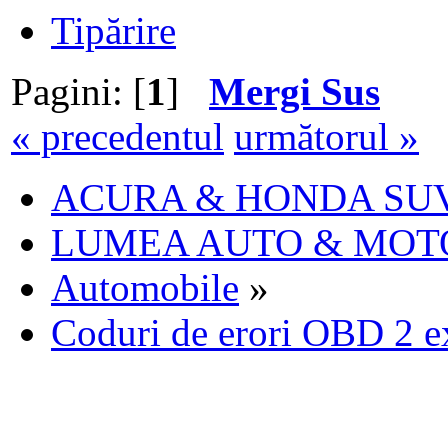
Tipărire
Pagini: [
1
]
Mergi Sus
« precedentul
următorul »
ACURA & HONDA SU
LUMEA AUTO & MOT
Automobile
»
Coduri de erori OBD 2 ex