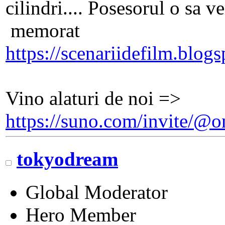
cilindri.... Posesorul o sa ve
memorat
https://scenariidefilm.blog
Vino alaturi de noi =>
https://suno.com/invite/
tokyodream
Global Moderator
Hero Member