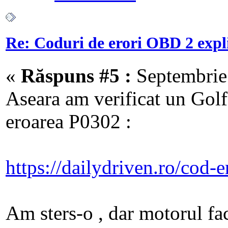
Re: Coduri de erori OBD 2 expl
«
Răspuns #5 :
Septembrie 
Aseara am verificat un Golf
eroarea P0302 :
https://dailydriven.ro/cod
Am sters-o , dar motorul fac