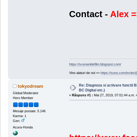
Contact -
Alex =
https://scenariidefilm.blogspot.com/
Vino alaturi de noi =>
https://suno.com/invit
Re: Diagnoza si activare functii
tokyodream
BC Digital etc.)
Global Moderator
«
Răspuns #1 :
Mai 27, 2019, 07:01:44 a.m. 
Hero Member
Mesaje postate: 5.146
Karma: 1
Gen:
Acura-Honda