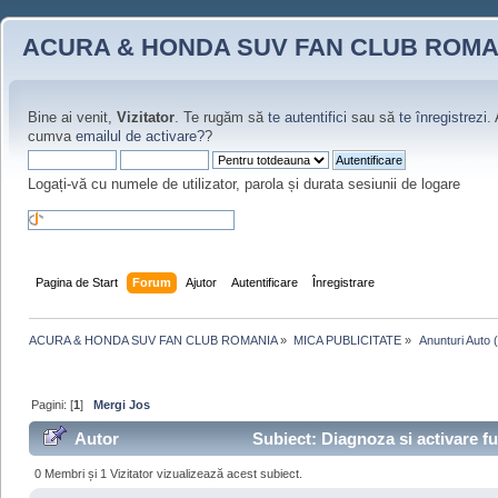
ACURA & HONDA SUV FAN CLUB ROMA
Bine ai venit,
Vizitator
. Te rugăm să
te autentifici
sau să
te înregistrezi
.
cumva
emailul de activare?
?
Logați-vă cu numele de utilizator, parola și durata sesiunii de logare
Pagina de Start
Forum
Ajutor
Autentificare
Înregistrare
ACURA & HONDA SUV FAN CLUB ROMANIA
»
MICA PUBLICITATE
»
 Anunturi Auto
Pagini: [
1
]
Mergi Jos
Autor
Subiect: Diagnoza si activare fu
0 Membri și 1 Vizitator vizualizează acest subiect.