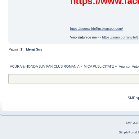
https://www.fa
https://scenariidefilm.blogspot.com/
Vino alaturi de noi =>
https://suno.com/invit
Pagini: [
1
]
Mergi Sus
ACURA & HONDA SUV FAN CLUB ROMANIA
»
MICA PUBLICITATE
»
 Anunturi Aut
SMF s
SMF 2.0
SimplePortal 