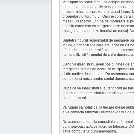
Va rugam sa notati faptul ca echipei de moder
monitorizam in mod activ mesajele postate s
niciunei informatii prezente in acest forum.
proprietarului forumului. Oricine considera 
mesajul respectiv. Echipa de moderare si pro
acestia considera ca stergerea este necesar
stearga sau sa editeze imediat un mesaj. Aces
Sunteti singurul responsabil de mesajele publ
forum, a oricarui site care are legatura cu f
oferi orice date de identificare ale dumneavo
cauza utilizarii forumului de catre dumneavo
Cand va inregistrati, aveti posibilitatea de a
inregistrati sunteti de acord sa nu spuneti 
si din motive de validitate. De asemenea sun
complexa si unica pentru contul dumneavoast
Dupa ce va inregistrati si autentificati pe f
informatie pe care administratorii o vor deter
comportament.
Va rugam sa notati ca, la fiecare mesaj publ
a va contacta furnizorul dumneavoastra de ser
De asemenea luati la cunostinta ca forumul pl
dumneavoastra. Acest lucru se foloseste DOAR
catre computerul dumneavoastra.