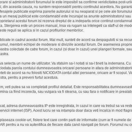
are si administratorii forumului le este imposibil sa confirme veridicitatea post-uri
i, din aceasta cauza, nu suntem responsabili pentru continutul acestora. Nu garanta
 Mesajele publicate exprima parerile autorului si nu neaparat si pe cele ale forumul
ca un mesaj publicat este condamnabil este incurajat sa anunte administratorul sau 
prietarul acestui forum isi rezerva dreptul de a indeparta orice continut condamnab
a. Stergerea este un proces manual, insa va rugam sa intelegeti ca staff-ul de mod
te reguli se aplica si in cazul profilurilor membrilor.
icate in cadrul acestui forum. Mai mult, sunteti de acord sa despagubiti si sa recun
orumul, membrii echipei de moderare si diviziile acestui forum. De asemenea propriet
astra colectate de catre forum, in cazul (si doar in cazul) unei plangeri formale, sa
astra.
 va selecta un nume de utilizator. Va sfatuim sa-l notati si sa-l tineti la indemana. 
niciodata parola contului dumneavoastra oricarei persoane in afara de administrator
teti de acord sa nu folositi NICIODATA contul altei persoane, oricare ar fi scopul.
ra, pentru a preveni furtul acestuia.
orum, veti putea sa va completati profilul detaliat. Este responsabilitatea dumneavoas
mina ca fiind incorecta, sau vulgara va fi stearsa, cu sau fara o notificare in prealab
icat, adresa dumneavoastra IP este inregistrata, in cazul in care va trebui sa va res
vicii internet (ISP). Acest lucru se va intampla doar daca veti incalca in mod flagra
aseaza cookie-uri, fisiere text care contin parti de informatie (cum ar fi numele de u
 pentru a nu va autentifica de fiecare data cand navigati pe forum. Forumul nu col