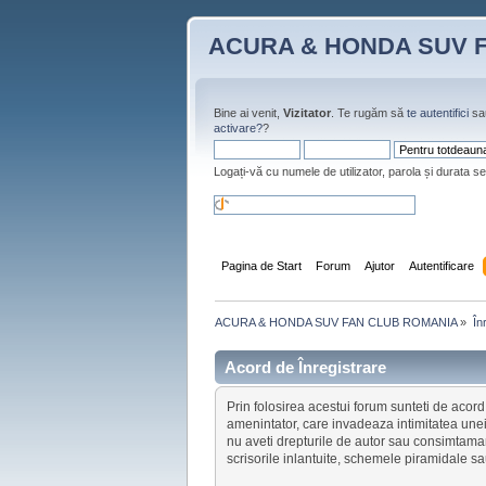
ACURA & HONDA SUV 
Bine ai venit,
Vizitator
. Te rugăm să
te autentifici
sa
activare?
?
Logați-vă cu numele de utilizator, parola și durata se
Pagina de Start
Forum
Ajutor
Autentificare
ACURA & HONDA SUV FAN CLUB ROMANIA
»
În
Acord de Înregistrare
Prin folosirea acestui forum sunteti de acord s
amenintator, care invadeaza intimitatea unei
nu aveti drepturile de autor sau consimtamant
scrisorile inlantuite, schemele piramidale sau