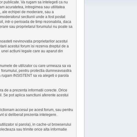
lor publicate. Va rugam sa intelegeti ca nu
m acuratetea, intregimea sau utilitatea
ui, ale echipei de moderare, sau a
moderatorul sectiunii unde a fost postat
il, intr-o perioada de timp rezonabila, daca
erare sau proprietarul forumului nu poate sa
oasteti nevinovatia proprietarilor acestui
arii acestui forum isi rezerva dreptul de a
u unei actiuni legale care au aparut din
Cu numele de utilizator cu care urmeaza sa va
ii forumului, pentru protectia dumneavoastra
 Va rugam INSISTENT sa va alegeti o parola
tra de a prezenta informatii corecte. Orice
il. Se pot aplica sanctiuni aferente acestui
trictionam accesul pe acest forum, sau pentru
nt si deliberat prezenta intelegere.
tilizator si parola), in cache-ul browserului
ecteaza sau trimite orice alta informatie