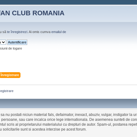
FAN CLUB ROMANIA
u să
te înregistrezi
. Ai omis cumva
emailul de
siunii de logare
Înregistrare
registrare
a nu postati niciun material fals, defaimator, inexact, abuziv, vulgar, instigator la ur
 persoane, sau care incalca orice lege internationala. De asemenea sunteti de cord
ul scris al proprietarului materialului cu drepturi de autor. Spam-ul, postarea repeti
 solicitarile sunt si acestea interzise pe acest forum.