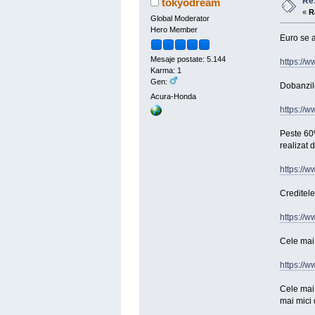
Re:
tokyodream
«
R
Global Moderator
Hero Member
Euro se a
Mesaje postate: 5.144
https://w
Karma: 1
Gen:
Dobanzile
Acura-Honda
https://w
Peste 60%
realizat 
https://
Creditele
https://w
Cele mai 
https://
Cele mai 
mai mici