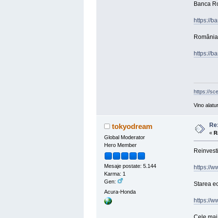
Banca Rom
https://b
România (
https://b
https://sc
Vino alatu
Re:
tokyodream
«
R
Global Moderator
Hero Member
Reinvesti
Mesaje postate: 5.144
https://w
Karma: 1
Gen:
Starea ec
Acura-Honda
https://w
Cele mai 