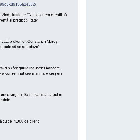
5-a9d6-2f9156a2e362/
 Vlad Huțuleac: ”Ne susținem clienții să
nță și predictibilitate”
cată brokerilor. Constantin Mareș:
 trebuie să se adapteze”
% din câștigurile industriei bancare.
ank a consemnat cea mai mare creștere
rice virgulă. Să nu stăm cu capul în
tratate
 cu cei 4.000 de clienţi