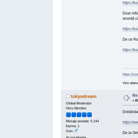
https://b
Doar infl
anunță că
https://b
De ce Rom
https://
https://sc
Vino alatu
Re:
tokyodream
«
R
Global Moderator
Hero Member
Dobânda ș
Mesaje postate: 5.144
https://
Karma: 1
Gen:
De la Om
Acura-Honda