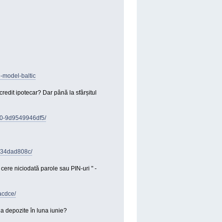
e-model-baltic
credit ipotecar? Dar până la sfârșitul
f60-9d9549946df5/
a734dad808c/
cere niciodată parole sau PIN-uri " -
acdce/
la depozite în luna iunie?