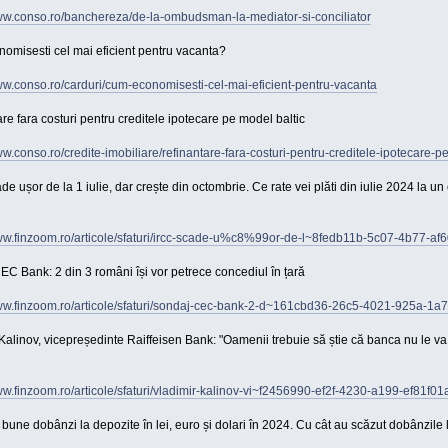
www.conso.ro/banchereza/de-la-ombudsman-la-mediator-si-conciliator
omisesti cel mai eficient pentru vacanta?
ww.conso.ro/carduri/cum-economisesti-cel-mai-eficient-pentru-vacanta
re fara costuri pentru creditele ipotecare pe model baltic
ww.conso.ro/credite-imobiliare/refinantare-fara-costuri-pentru-creditele-ipotecare-p
e ușor de la 1 iulie, dar crește din octombrie. Ce rate vei plăti din iulie 2024 la un 
www.finzoom.ro/articole/sfaturi/ircc-scade-u%c8%99or-de-l~8fedb11b-5c07-4b77-a
C Bank: 2 din 3 români își vor petrece concediul în țară
www.finzoom.ro/articole/sfaturi/sondaj-cec-bank-2-d~161cbd36-26c5-4021-925a-1
Kalinov, vicepreședinte Raiffeisen Bank: "Oamenii trebuie să știe că banca nu le va 
ww.finzoom.ro/articole/sfaturi/vladimir-kalinov-vi~f2456990-ef2f-4230-a199-ef81f01
bune dobânzi la depozite în lei, euro și dolari în 2024. Cu cât au scăzut dobânzile 