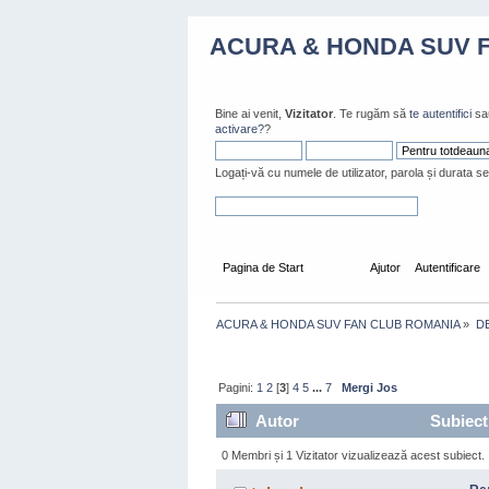
ACURA & HONDA SUV 
Bine ai venit,
Vizitator
. Te rugăm să
te autentifici
sa
activare?
?
Logați-vă cu numele de utilizator, parola și durata se
Pagina de Start
Forum
Ajutor
Autentificare
ACURA & HONDA SUV FAN CLUB ROMANIA
»
D
Pagini:
1
2
[
3
]
4
5
...
7
Mergi Jos
Autor
Subiect:
0 Membri și 1 Vizitator vizualizează acest subiect.