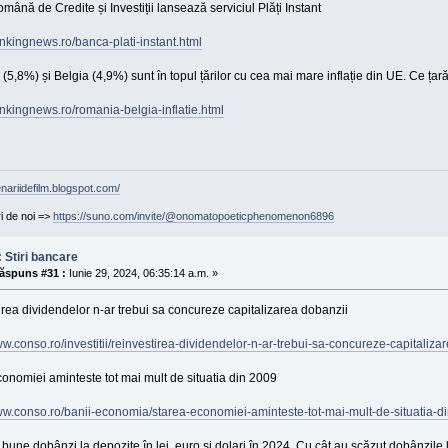
ână de Credite și Investiții lansează serviciul Plăți Instant
ankingnews.ro/banca-plati-instant.html
5,8%) și Belgia (4,9%) sunt în topul țărilor cu cea mai mare inflație din UE. Ce țară 
ankingnews.ro/romania-belgia-inflatie.html
enariidefilm.blogspot.com/
ri de noi =>
https://suno.com/invite/@onomatopoeticphenomenon6896
 Stiri bancare
ăspuns #31 :
Iunie 29, 2024, 06:35:14 a.m. »
rea dividendelor n-ar trebui sa concureze capitalizarea dobanzii
ww.conso.ro/investitii/reinvestirea-dividendelor-n-ar-trebui-sa-concureze-capitaliza
onomiei aminteste tot mai mult de situatia din 2009
ww.conso.ro/banii-economia/starea-economiei-aminteste-tot-mai-mult-de-situatia-d
bune dobânzi la depozite în lei, euro și dolari în 2024. Cu cât au scăzut dobânzile 