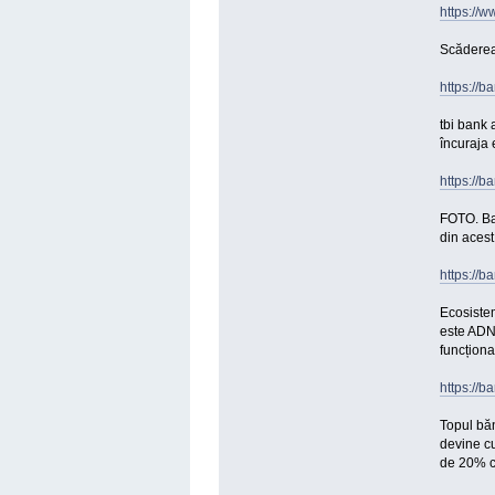
https://
Scăderea 
https://
tbi bank 
încuraja 
https://b
FOTO. Ban
din acest
https://b
Ecosistem
este ADN-
funcțional
https://b
Topul băn
devine cu
de 20% c