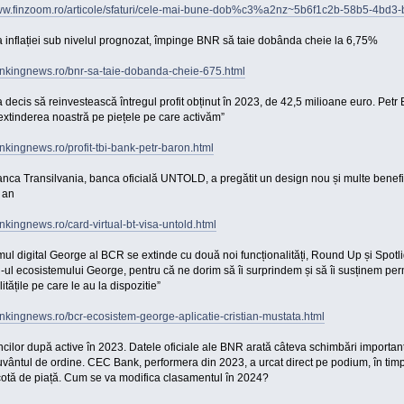
www.finzoom.ro/articole/sfaturi/cele-mai-bune-dob%c3%a2nz~5b6f1c2b-58b5-4bd
inflației sub nivelul prognozat, împinge BNR să taie dobânda cheie la 6,75%
bankingnews.ro/bnr-sa-taie-dobanda-cheie-675.html
a decis să reinvestească întregul profit obținut în 2023, de 42,5 milioane euro. Petr
extinderea noastră pe piețele pe care activăm”
ankingnews.ro/profit-tbi-bank-petr-baron.html
ca Transilvania, banca oficială UNTOLD, a pregătit un design nou și multe benefi
 an
ankingnews.ro/card-virtual-bt-visa-untold.html
ul digital George al BCR se extinde cu două noi funcționalități, Round Up și Spotlig
ul ecosistemului George, pentru că ne dorim să îi surprindem și să îi susținem perm
itățile pe care le au la dispozitie”
ankingnews.ro/bcr-ecosistem-george-aplicatie-cristian-mustata.html
cilor după active în 2023. Datele oficiale ale BNR arată câteva schimbări importa
vântul de ordine. CEC Bank, performera din 2023, a urcat direct pe podium, în tim
otă de piață. Cum se va modifica clasamentul în 2024?