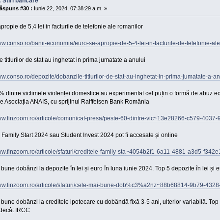
 Stiri bancare
ăspuns #30 :
Iunie 22, 2024, 07:38:29 a.m. »
propie de 5,4 lei in facturile de telefonie ale romanilor
ww.conso.ro/banii-economia/euro-se-apropie-de-5-4-lei-in-facturile-de-telefonie-al
 titlurilor de stat au inghetat in prima jumatate a anului
ww.conso.ro/depozite/dobanzile-titlurilor-de-stat-au-inghetat-in-prima-jumatate-a-an
 dintre victimele violenței domestice au experimentat cel puțin o formă de abuz ec
de Asociația ANAIS, cu sprijinul Raiffeisen Bank România
www.finzoom.ro/articole/comunicat-presa/peste-60-dintre-vic~13e28266-c579-403
 Family Start 2024 sau Student Invest 2024 pot fi accesate și online
ww.finzoom.ro/articole/sfaturi/creditele-family-sta~4054b2f1-6a11-4881-a3d5-f342
bune dobânzi la depozite în lei și euro în luna iunie 2024. Top 5 depozite în lei și 
www.finzoom.ro/articole/sfaturi/cele-mai-bune-dob%c3%a2nz~88b68814-9b79-432
bune dobânzi la creditele ipotecare cu dobândă fixă 3-5 ani, ulterior variabilă. Top c
 decât IRCC