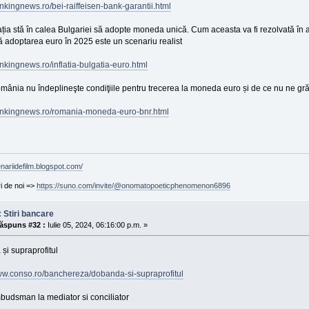
ankingnews.ro/bei-raiffeisen-bank-garantii.html
ația stă în calea Bulgariei să adopte moneda unică. Cum aceasta va fi rezolvată în 
 adoptarea euro în 2025 este un scenariu realist
ankingnews.ro/inflatia-bulgatia-euro.html
ânia nu îndeplineşte condiţiile pentru trecerea la moneda euro și de ce nu ne gr
bankingnews.ro/romania-moneda-euro-bnr.html
enariidefilm.blogspot.com/
ri de noi =>
https://suno.com/invite/@onomatopoeticphenomenon6896
 Stiri bancare
ăspuns #32 :
Iulie 05, 2024, 06:16:00 p.m. »
i supraprofitul
www.conso.ro/banchereza/dobanda-si-supraprofitul
budsman la mediator si conciliator