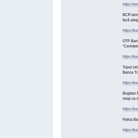
https://
BCR lanse
facă aleg
https://b
OTP Bank 
”Cerințel
https://b
Topul cel
Banca Tra
https://b
Bogdan Pl
nisip ca 
https://
Patria Ba
https://b