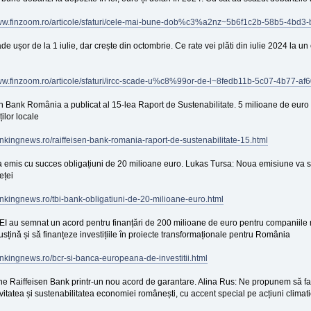
www.finzoom.ro/articole/sfaturi/cele-mai-bune-dob%c3%a2nz~5b6f1c2b-58b5-4bd
e ușor de la 1 iulie, dar crește din octombrie. Ce rate vei plăti din iulie 2024 la un 
www.finzoom.ro/articole/sfaturi/ircc-scade-u%c8%99or-de-l~8fedb11b-5c07-4b77-a
n Bank România a publicat al 15-lea Raport de Sustenabilitate. 5 milioane de euro a
ilor locale
ankingnews.ro/raiffeisen-bank-romania-raport-de-sustenabilitate-15.html
a emis cu succes obligațiuni de 20 milioane euro. Lukas Tursa: Noua emisiune va sp
eței
ankingnews.ro/tbi-bank-obligatiuni-de-20-milioane-euro.html
EI au semnat un acord pentru finanțări de 200 milioane de euro pentru companiile
usțină și să finanțeze investițiile în proiecte transformaționale pentru România
ankingnews.ro/bcr-si-banca-europeana-de-investitii.html
ne Raiffeisen Bank printr-un nou acord de garantare. Alina Rus: Ne propunem să faci
vitatea și sustenabilitatea economiei românești, cu accent special pe acțiuni climati