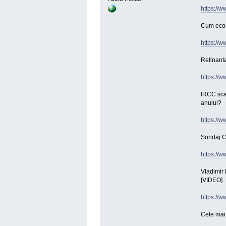
https://
Cum econ
https://w
Refinanta
https://w
IRCC scad
anului?
https://
Sondaj CE
https://
Vladimir 
[VIDEO]
https://w
Cele mai 