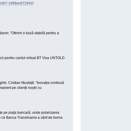
3-b2b7-1688ac872642/
 Baron: ”Oferim o bază stabilă pentru a
cii pentru cardul virtual BT Visa UNTOLD
hts. Cristian Mustață: ”Inovația continuă
anent pe clienții noștri cu
nte pe piața bancară, unde polarizarea
p ce Banca Transilvania a sărit de borna