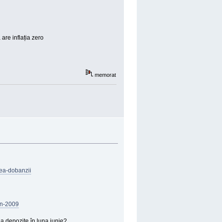
are inflația zero
memorat
rea-dobanzii
in-2009
la depozite în luna iunie?