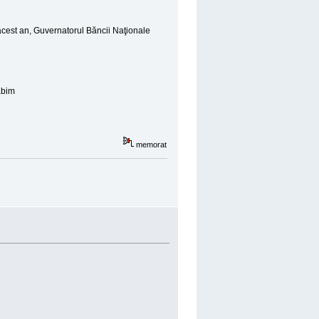
acest an, Guvernatorul Băncii Naţionale
ăbim
memorat