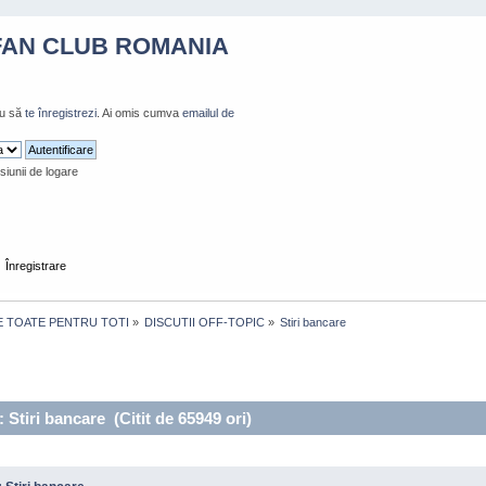
FAN CLUB ROMANIA
u să
te înregistrezi
. Ai omis cumva
emailul de
siunii de logare
Înregistrare
E TOATE PENTRU TOTI
»
DISCUTII OFF-TOPIC
»
Stiri bancare
 Stiri bancare (Citit de 65949 ori)