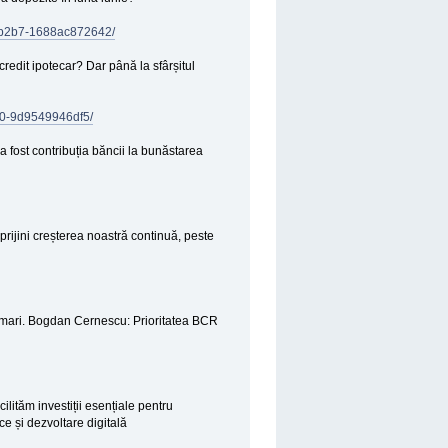
3-b2b7-1688ac872642/
credit ipotecar? Dar până la sfârșitul
f60-9d9549946df5/
 fost contribuția băncii la bunăstarea
rijini creșterea noastră continuă, peste
 mari. Bogdan Cernescu: Prioritatea BCR
lităm investiții esențiale pentru
ce și dezvoltare digitală