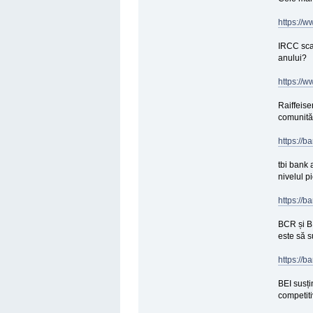
https://
IRCC scad
anului?
https://
Raiffeise
comunităț
https://b
tbi bank 
nivelul pi
https://b
BCR și B
este să s
https://b
BEI susți
competiti