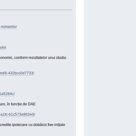
e-romanilor
ului
onomic, conform rezultatelor unui studiu
7-9e66-432bcc0d7733/
e1a5284c/
euro, în funcție de DAE
8-a1fc-b1c573e862e0/
redite ipotecare cu dobânzi fixe inițiale