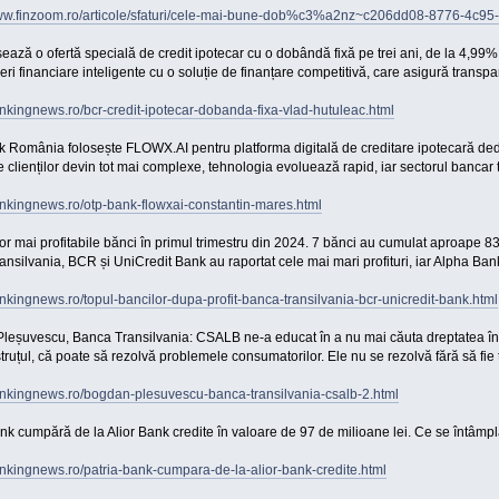
www.finzoom.ro/articole/sfaturi/cele-mai-bune-dob%c3%a2nz~c206dd08-8776-4c9
ază o ofertă specială de credit ipotecar cu o dobândă fixă pe trei ani, de la 4,99%.
eri financiare inteligente cu o soluție de finanțare competitivă, care asigură transpare
ankingnews.ro/bcr-credit-ipotecar-dobanda-fixa-vlad-hutuleac.html
România folosește FLOWX.AI pentru platforma digitală de creditare ipotecară dedi
e clienților devin tot mai complexe, tehnologia evoluează rapid, iar sectorul bancar
ankingnews.ro/otp-bank-flowxai-constantin-mares.html
or mai profitabile bănci în primul trimestru din 2024. 7 bănci au cumulat aproape 83
nsilvania, BCR și UniCredit Bank au raportat cele mai mari profituri, iar Alpha B
ankingnews.ro/topul-bancilor-dupa-profit-banca-transilvania-bcr-unicredit-bank.html
eșuvescu, Banca Transilvania: CSALB ne-a educat în a nu mai căuta dreptatea în o
struțul, că poate să rezolvă problemele consumatorilor. Ele nu se rezolvă fără să fie 
bankingnews.ro/bogdan-plesuvescu-banca-transilvania-csalb-2.html
nk cumpără de la Alior Bank credite în valoare de 97 de milioane lei. Ce se întâmplă
ankingnews.ro/patria-bank-cumpara-de-la-alior-bank-credite.html