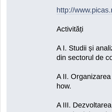
http://www.picas.
Activități
A I. Studii și anal
din sectorul de co
A II. Organizare
how.
A III. Dezvoltarea