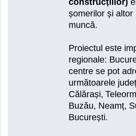
construcțiilor)
e
șomerilor și alto
muncă.
Proiectul este im
regionale: Bucureș
centre se pot adr
următoarele județ
Călărași, Teleorm
Buzău, Neamț, Su
București.