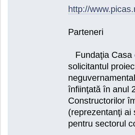
http://www.picas.
Parteneri
Fundaţia Casa de
solicitantul proie
neguvernamentală,
înfiinţată în anu
Constructorilor î
(reprezentanţi ai 
pentru sectorul co