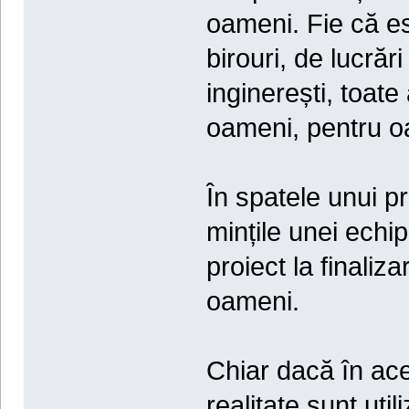
oameni. Fie că es
birouri, de lucrăr
inginerești, toat
oameni, pentru o
În spatele unui p
mințile unei echi
proiect la finaliza
oameni.
Chiar dacă în ace
realitate sunt uti