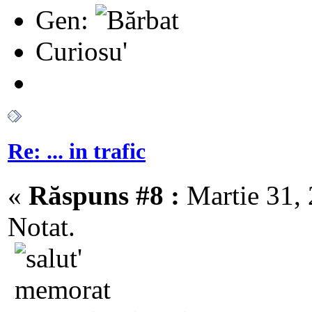
Gen:
Curiosu'
Re: ... in trafic
«
Răspuns #8 :
Martie 31, 
Notat.
memorat