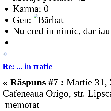
Karma: 0
Gen:
Nu cred in nimic, dar iau 
Re: ... in trafic
«
Răspuns #7 :
Martie 31, 
Cafeneaua Origo, str. Lipsc
memorat