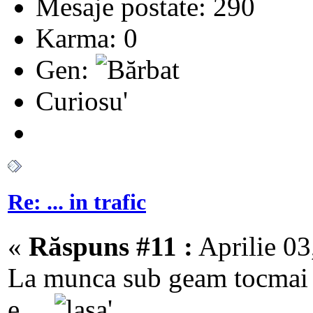
Mesaje postate: 290
Karma: 0
Gen:
Curiosu'
Re: ... in trafic
«
Răspuns #11 :
Aprilie 03
La munca sub geam tocmai a
e...