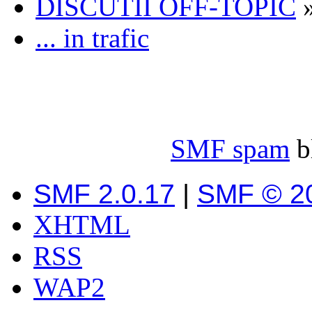
DISCUTII OFF-TOPIC
... in trafic
SMF spam
b
SMF 2.0.17
|
SMF © 2
XHTML
RSS
WAP2