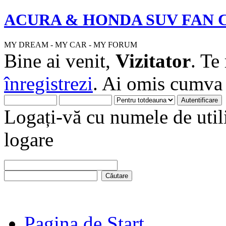
ACURA & HONDA SUV FAN 
MY DREAM - MY CAR - MY FORUM
Bine ai venit,
Vizitator
. Te
înregistrezi
. Ai omis cumv
Logați-vă cu numele de utili
logare
Pagina de Start