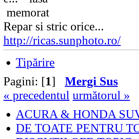
memorat
Repar si stric orice...
http://ricas.sunphoto.ro/
Tipărire
Pagini: [
1
]
Mergi Sus
« precedentul
următorul »
ACURA & HONDA SU
DE TOATE PENTRU T