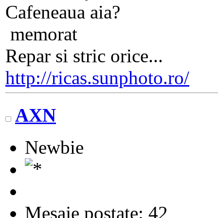
Cafeneaua aia?
memorat
Repar si stric orice...
http://ricas.sunphoto.ro/
AXN
Newbie
Mesaje postate: 42