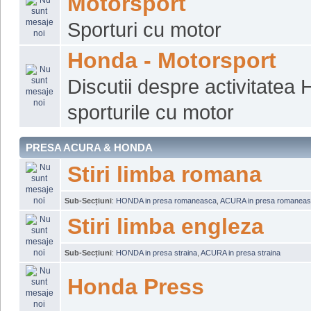
Motorsport
Sporturi cu motor
Honda - Motorsport
Discutii despre activitatea 
sporturile cu motor
PRESA ACURA & HONDA
Stiri limba romana
Sub-Secțiuni
:
HONDA in presa romaneasca
,
ACURA in presa romanea
Stiri limba engleza
Sub-Secțiuni
:
HONDA in presa straina
,
ACURA in presa straina
Honda Press