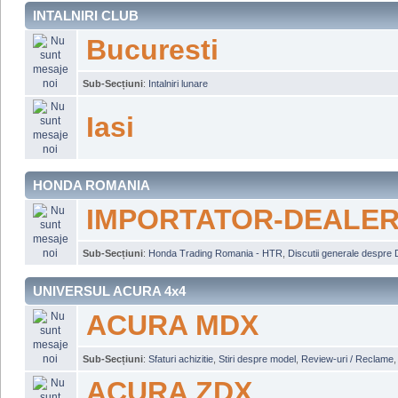
INTALNIRI CLUB
Bucuresti
Sub-Secțiuni
:
Intalniri lunare
Iasi
HONDA ROMANIA
IMPORTATOR-DEALER
Sub-Secțiuni
:
Honda Trading Romania - HTR
,
Discutii generale despre 
UNIVERSUL ACURA 4x4
ACURA MDX
Sub-Secțiuni
:
Sfaturi achizitie
,
Stiri despre model
,
Review-uri / Reclame
ACURA ZDX