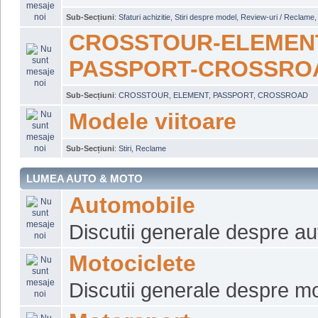
Sub-Secțiuni
:
Sfaturi achizitie
,
Stiri despre model
,
Review-uri / Reclame
CROSSTOUR-ELEMEN
PASSPORT-CROSSRO
Sub-Secțiuni
:
CROSSTOUR
,
ELEMENT
,
PASSPORT
,
CROSSROAD
Modele viitoare
Sub-Secțiuni
:
Stiri
,
Reclame
LUMEA AUTO & MOTO
Automobile
Discutii generale despre a
Motociclete
Discutii generale despre mo