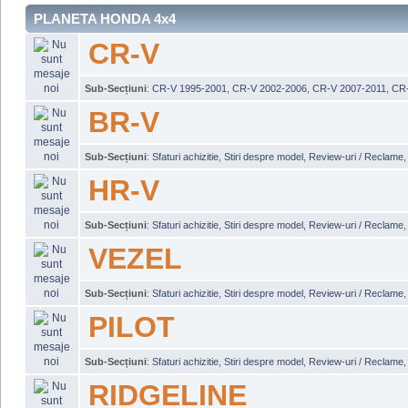
PLANETA HONDA 4x4
CR-V
Sub-Secțiuni
:
CR-V 1995-2001
,
CR-V 2002-2006
,
CR-V 2007-2011
,
CR-
BR-V
Sub-Secțiuni
:
Sfaturi achizitie
,
Stiri despre model
,
Review-uri / Reclame
HR-V
Sub-Secțiuni
:
Sfaturi achizitie
,
Stiri despre model
,
Review-uri / Reclame
VEZEL
Sub-Secțiuni
:
Sfaturi achizitie
,
Stiri despre model
,
Review-uri / Reclame
PILOT
Sub-Secțiuni
:
Sfaturi achizitie
,
Stiri despre model
,
Review-uri / Reclame
RIDGELINE