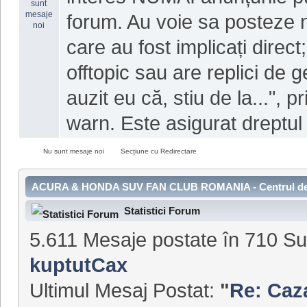
forum. Au voie sa posteze 
care au fost implicați direct
offtopic sau are replici de 
auzit eu că, stiu de la...", p
warn. Este asigurat dreptul 
Nu sunt mesaje noi
Secțiune cu Redirectare
ACURA & HONDA SUV FAN CLUB ROMANIA - Centrul de 
Statistici Forum
5.611 Mesaje postate în 710 S
kuptutCax
Ultimul Mesaj Postat:
"
Re: Caza