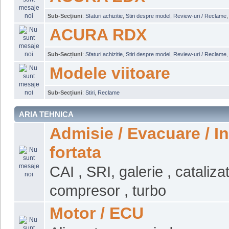
Sub-Secțiuni
:
Sfaturi achizitie
,
Stiri despre model
,
Review-uri / Reclame
ACURA RDX
Sub-Secțiuni
:
Sfaturi achizitie
,
Stiri despre model
,
Review-uri / Reclame
Modele viitoare
Sub-Secțiuni
:
Stiri
,
Reclame
ARIA TEHNICA
Admisie / Evacuare / I
fortata
CAI , SRI, galerie , catalizat
compresor , turbo
Motor / ECU