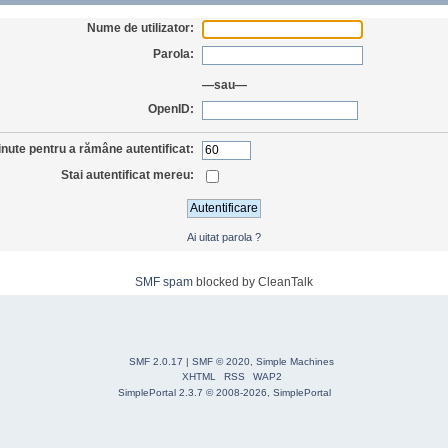
Nume de utilizator:
Parola:
—sau—
OpenID:
nute pentru a rămâne autentificat:
Stai autentificat mereu:
Ai uitat parola ?
SMF spam
blocked by CleanTalk
SMF 2.0.17
|
SMF © 2020
,
Simple Machines
XHTML
RSS
WAP2
SimplePortal 2.3.7 © 2008-2026, SimplePortal