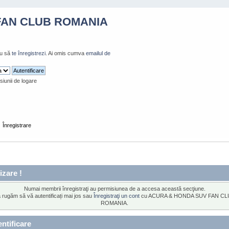
FAN CLUB ROMANIA
u să
te înregistrezi
. Ai omis cumva
emailul de
siunii de logare
Înregistrare
izare !
Numai membrii înregistraţi au permisiunea de a accesa această secţiune.
 rugăm să vă autentificați mai jos sau
Înregistraţi un cont
cu ACURA & HONDA SUV FAN CL
ROMANIA.
ntificare