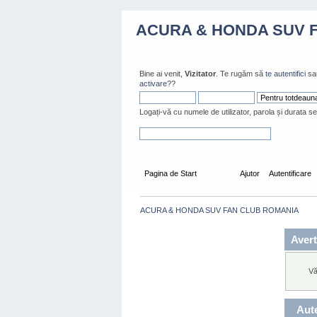
ACURA & HONDA SUV 
Bine ai venit,
Vizitator
. Te rugăm să
te autentifici
sa
activare?
?
Logați-vă cu numele de utilizator, parola și durata se
Pagina de Start
Forum
Ajutor
Autentificare
ACURA & HONDA SUV FAN CLUB ROMANIA
Avert
Vă
Aute