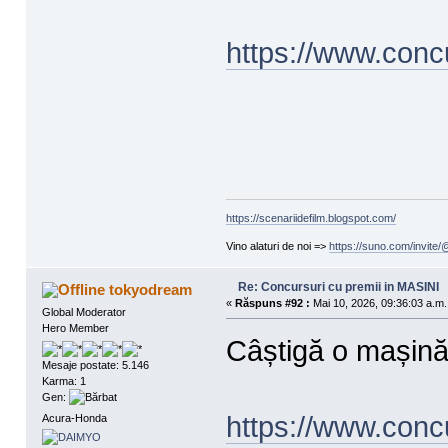
https://www.conc
https://scenariidefilm.blogspot.com/
Vino alaturi de noi =>
https://suno.com/invit
Re: Concursuri cu premii in MASINI
tokyodream
«
Răspuns #92 :
Mai 10, 2026, 09:36:03 a.m.
Global Moderator
Hero Member
Câștigă o mașină
Mesaje postate: 5.146
Karma: 1
Gen:
https://www.concu
Acura-Honda