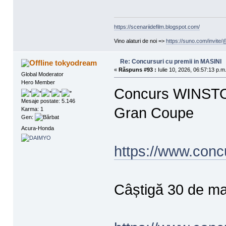
https://scenariidefilm.blogspot.com/
Vino alaturi de noi =>
https://suno.com/invit
Re: Concursuri cu premii in MASINI
tokyodream
«
Răspuns #93 :
Iulie 10, 2026, 06:57:13 p.m
Global Moderator
Hero Member
Concurs WINSTON
Mesaje postate: 5.146
Gran Coupe
Karma: 1
Gen:
Acura-Honda
https://www.conc
Câștigă 30 de ma