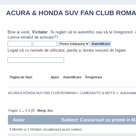
ACURA & HONDA SUV FAN CLUB ROMA
Bine ai venit,
Vizitator
. Te rugăm să
te autentifici
sau să
te înregistrezi
.
cumva
emailul de activare?
?
Logați-vă cu numele de utilizator, parola și durata sesiunii de logare
Pagina de Start
Forum
Ajutor
Autentificare
Înregistrare
ACURA & HONDA SUV FAN CLUB ROMANIA
»
LUMEA AUTO & MOTO
»
 Automobil
Pagini:
1
...
5
6
[
7
]
Mergi Jos
Autor
Subiect: Concursuri cu premii in MA
0 Membri și 1 Vizitator vizualizează acest subiect.