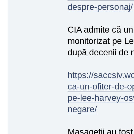
despre-personaj/
CIA admite că un 
monitorizat pe L
după decenii de 
https://saccsiv.
ca-un-ofiter-de-o
pe-lee-harvey-osw
negare/
Masagetii au fost