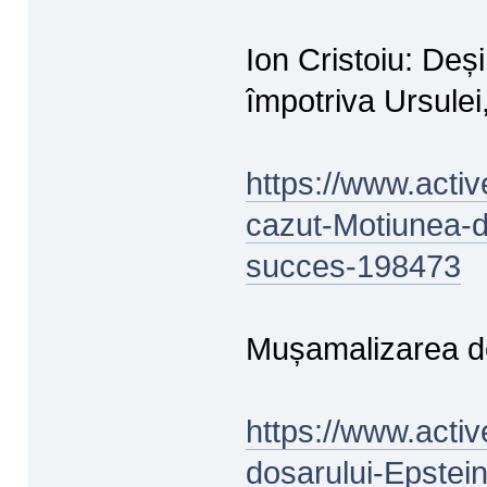
Ion Cristoiu: Deș
împotriva Ursulei
https://www.activ
cazut-Motiunea-d
succes-198473
Mușamalizarea dos
https://www.acti
dosarului-Epstein