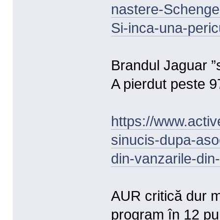
nastere-Scheng
Si-inca-una-peri
Brandul Jaguar ”
A pierdut peste 9
https://www.activ
sinucis-dupa-aso
din-vanzarile-di
AUR critică dur m
program în 12 pu