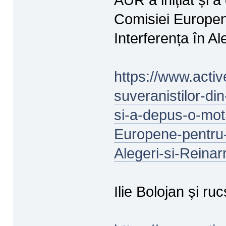
Comisiei Europen
Interferența în A
https://www.activ
suveranistilor-di
si-a-depus-o-mot
Europene-pentru-
Alegeri-si-Rein
Ilie Bolojan și r