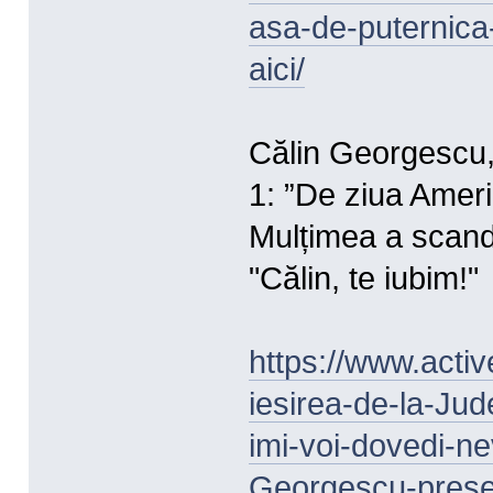
asa-de-puternica
aici/
Călin Georgescu, 
1: ”De ziua Americ
Mulțimea a scand
"Călin, te iubim!"
https://www.activ
iesirea-de-la-Jud
imi-voi-dovedi-n
Georgescu-presed