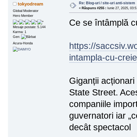
Re: Blog-uri / site-uri anti-sistem
tokyodream
«
Răspuns #255 :
Iunie 27, 2025, 03:5
Global Moderator
Hero Member
Ce se întâmplă cu
Mesaje postate: 5.144
Karma: 1
Gen:
https://saccsiv.
Acura-Honda
intampla-cu-creieri
Giganții acționar
State Street. Aceș
companiile importa
guvernatori iar „
decât spectacol