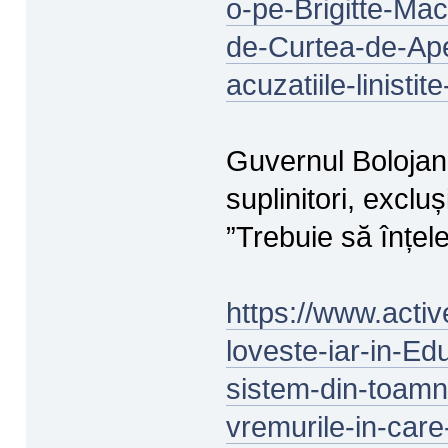
o-pe-Brigitte-Ma
de-Curtea-de-Ape
acuzatiile-linisti
Guvernul Bolojan 
suplinitori, exclu
”Trebuie să înțel
https://www.activ
loveste-iar-in-Edu
sistem-din-toamn
vremurile-in-car