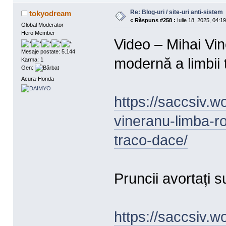
Re: Blog-uri / site-uri anti-sistem
tokyodream
«
Răspuns #258 :
Iulie 18, 2025, 04:1
Global Moderator
Hero Member
Video – Mihai Vi
Mesaje postate: 5.144
modernă a limbii
Karma: 1
Gen:
Acura-Honda
https://saccsiv.
vineranu-limba-r
traco-dace/
Pruncii avortați 
https://saccsiv.