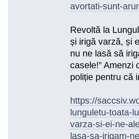
avortati-sunt-aru
Revoltă la Lungu
și irigă varză, și
nu ne lasă să iri
casele!” Amenzi d
poliție pentru că
https://saccsiv.w
lunguletu-toata-l
varza-si-ei-ne-a
lasa-sa-irigam-n