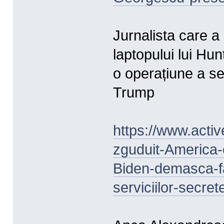
Jurnalista care a
laptopului lui Hu
o operațiune a ser
Trump
https://www.activ
zguduit-America-c
Biden-demasca-fa
serviciilor-secre