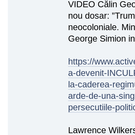
VIDEO Călin Geo
nou dosar: ”Trump
neocoloniale. Min
George Simion inte
https://www.acti
a-devenit-INCULP
la-caderea-regimu
arde-de-una-singu
persecutiile-poli
Lawrence Wilkers