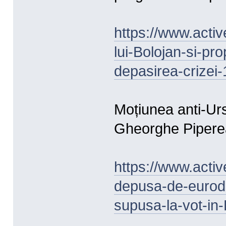
https://www.activ
lui-Bolojan-si-p
depasirea-crizei
Moțiunea anti-Ur
Gheorghe Piperea
https://www.activ
depusa-de-eurod
supusa-la-vot-in