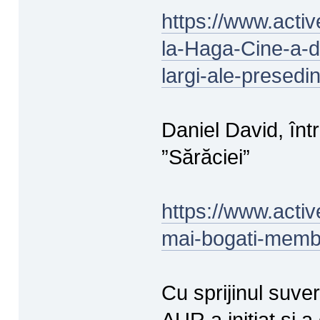
https://www.activ
la-Haga-Cine-a-d
largi-ale-presedi
Daniel David, înt
”Sărăciei”
https://www.activ
mai-bogati-membr
Cu sprijinul suve
AUR a inițiat și 