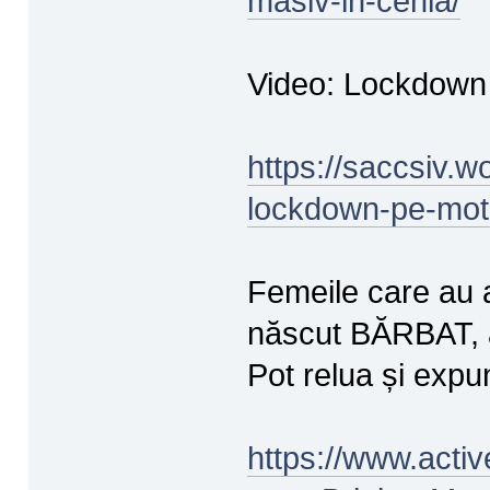
masiv-in-cehia/
Video: Lockdown 
https://saccsiv.
lockdown-pe-moti
Femeile care au 
născut BĂRBAT, a
Pot relua și expune
https://www.activ