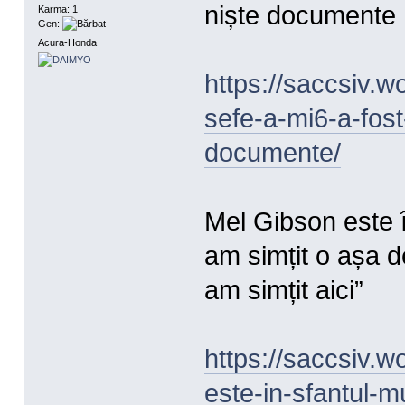
niște documente
Karma: 1
Gen:
Acura-Honda
https://saccsiv.w
sefe-a-mi6-a-fost
documente/
Mel Gibson este î
am simțit o așa 
am simțit aici”
https://saccsiv.
este-in-sfantul-m