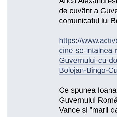
Anca Alexandresc
de cuvânt a Guve
comunicatul lui B
https://www.acti
cine-se-intalnea
Guvernului-cu-do
Bolojan-Bingo-C
Ce spunea Ioana 
Guvernului Român
Vance și "marii o