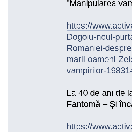
"Manipularea vamp
https://www.acti
Dogoiu-noul-purt
Romaniei-despre
marii-oameni-Zel
vampirilor-19831
La 40 de ani de 
Fantomă – Și înc
https://www.activ