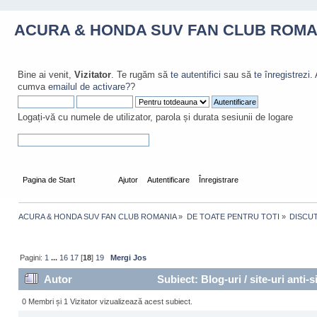
ACURA & HONDA SUV FAN CLUB ROMA
Bine ai venit,
Vizitator
. Te rugăm să
te autentifici
sau să
te înregistrezi
.
cumva
emailul de activare?
?
Logați-vă cu numele de utilizator, parola și durata sesiunii de logare
Pagina de Start
Forum
Ajutor
Autentificare
Înregistrare
ACURA & HONDA SUV FAN CLUB ROMANIA
»
DE TOATE PENTRU TOTI
»
DISCUT
Pagini:
1
...
16
17
[
18
]
19
Mergi Jos
Autor
Subiect: Blog-uri / site-uri anti-
0 Membri și 1 Vizitator vizualizează acest subiect.