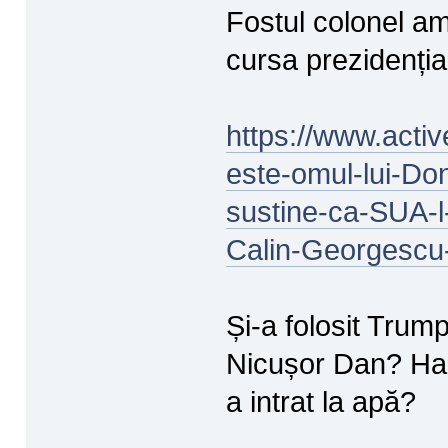
Fostul colonel am
cursa prezidenți
https://www.acti
este-omul-lui-Do
sustine-ca-SUA-l-
Calin-Georgescu
Și-a folosit Tru
Nicușor Dan? Hain
a intrat la apă?