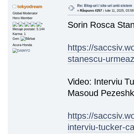
Re: Blog-uri / site-uri anti-sistem
tokyodream
«
Răspuns #257 :
Iulie 11, 2025, 03:58
Global Moderator
Hero Member
Sorin Rosca Stan
Mesaje postate: 5.144
Karma: 1
Gen:
https://saccsiv.
Acura-Honda
stanescu-urmeaza
Video: Interviu T
Masoud Pezeshk
https://saccsiv.
interviu-tucker-c