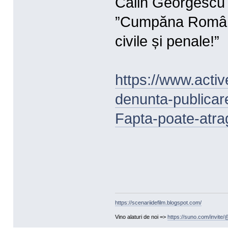
Călin Georgescu d
”Cumpăna Românie
civile și penale!”
https://www.activ
denunta-publicar
Fapta-poate-atra
https://scenariidefilm.blogspot.com/
Vino alaturi de noi =>
https://suno.com/invit