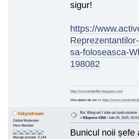
sigur!
https://www.acti
Reprezentantilor-
sa-foloseasca-
198082
https://scenariidefilm.blogspot.com/
Vino alaturi de noi =>
https://suno.com/invit
Re: Blog-uri / site-uri anti-sistem
tokyodream
«
Răspuns #256 :
Iulie 04, 2025, 03:5
Global Moderator
Hero Member
Bunicul noii șefe
Mesaje postate: 5.144