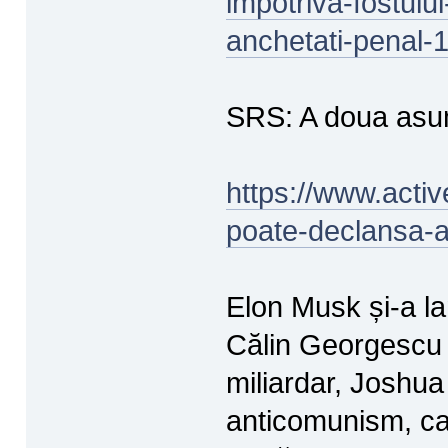
impotriva-fostulu
anchetati-penal-
SRS: A doua asum
https://www.acti
poate-declansa-a
Elon Musk și-a la
Călin Georgescu c
miliardar, Joshu
anticomunism, car