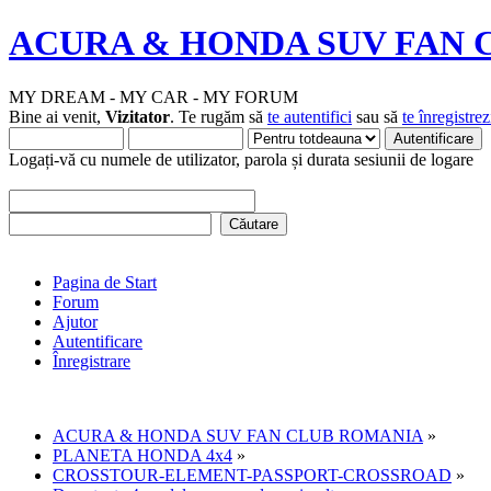
ACURA & HONDA SUV FAN 
MY DREAM - MY CAR - MY FORUM
Bine ai venit,
Vizitator
. Te rugăm să
te autentifici
sau să
te înregistrez
Logați-vă cu numele de utilizator, parola și durata sesiunii de logare
Pagina de Start
Forum
Ajutor
Autentificare
Înregistrare
ACURA & HONDA SUV FAN CLUB ROMANIA
»
PLANETA HONDA 4x4
»
CROSSTOUR-ELEMENT-PASSPORT-CROSSROAD
»