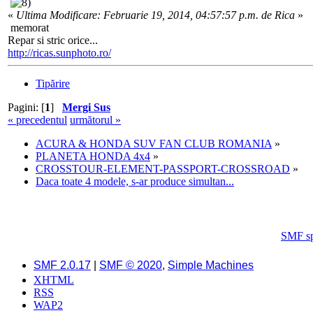
«
Ultima Modificare: Februarie 19, 2014, 04:57:57 p.m. de Rica
»
memorat
Repar si stric orice...
http://ricas.sunphoto.ro/
Tipărire
Pagini: [
1
]
Mergi Sus
« precedentul
următorul »
ACURA & HONDA SUV FAN CLUB ROMANIA
»
PLANETA HONDA 4x4
»
CROSSTOUR-ELEMENT-PASSPORT-CROSSROAD
»
Daca toate 4 modele, s-ar produce simultan...
SMF s
SMF 2.0.17
|
SMF © 2020
,
Simple Machines
XHTML
RSS
WAP2