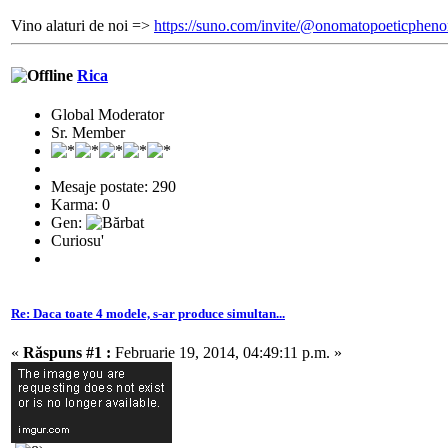
Vino alaturi de noi =>
https://suno.com/invite/@onomatopoeticphe
Rica
Global Moderator
Sr. Member
Mesaje postate: 290
Karma: 0
Gen:
Curiosu'
Re: Daca toate 4 modele, s-ar produce simultan...
«
Răspuns #1 :
Februarie 19, 2014, 04:49:11 p.m. »