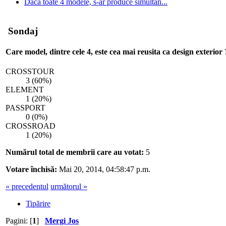
Daca toate 4 modele, s-ar produce simultan...
Sondaj
Care model, dintre cele 4, este cea mai reusita ca design exterior 
CROSSTOUR
3 (60%)
ELEMENT
1 (20%)
PASSPORT
0 (0%)
CROSSROAD
1 (20%)
Numărul total de membrii care au votat:
5
Votare închisă:
Mai 20, 2014, 04:58:47 p.m.
« precedentul
următorul »
Tipărire
Pagini: [
1
]
Mergi Jos