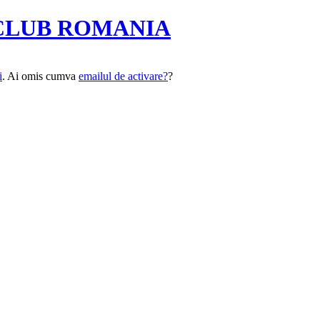
CLUB ROMANIA
i
. Ai omis cumva
emailul de activare?
?