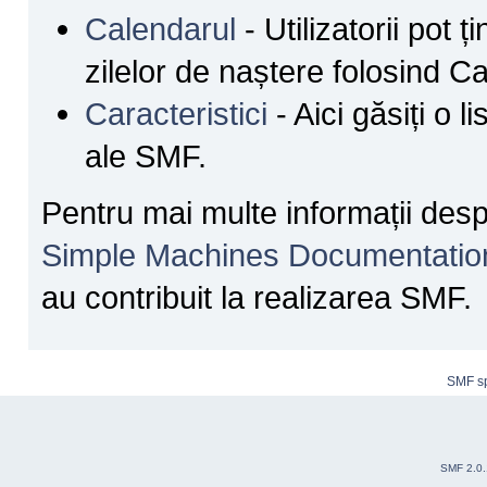
Calendarul
- Utilizatorii pot ț
zilelor de naștere folosind C
Caracteristici
- Aici găsiți o l
ale SMF.
Pentru mai multe informații des
Simple Machines Documentatio
au contribuit la realizarea SMF.
SMF s
SMF 2.0