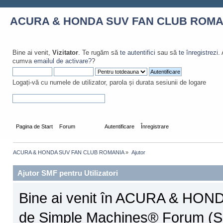
ACURA & HONDA SUV FAN CLUB ROMA
Bine ai venit,
Vizitator
. Te rugăm să
te autentifici
sau să
te înregistrezi
.
cumva
emailul de activare?
?
Logați-vă cu numele de utilizator, parola și durata sesiunii de logare
Pagina de Start
Forum
Ajutor
Autentificare
Înregistrare
ACURA & HONDA SUV FAN CLUB ROMANIA
»
Ajutor
Ajutor SMF pentru Utilizatori
Bine ai venit în ACURA & HO
de Simple Machines® Forum (S