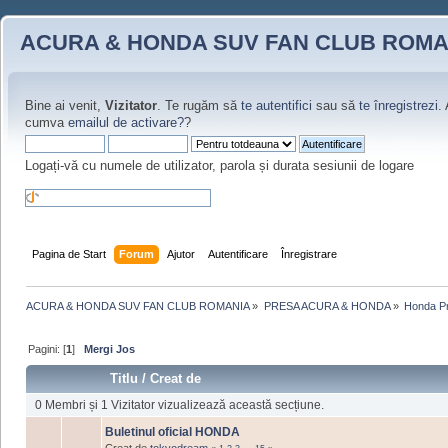
ACURA & HONDA SUV FAN CLUB ROMA
Bine ai venit,
Vizitator
. Te rugăm să
te autentifici
sau să
te înregistrezi
.
cumva
emailul de activare?
?
Logați-vă cu numele de utilizator, parola și durata sesiunii de logare
Pagina de Start
Forum
Ajutor
Autentificare
Înregistrare
ACURA & HONDA SUV FAN CLUB ROMANIA
»
PRESA ACURA & HONDA
»
Honda P
Pagini: [
1
]
Mergi Jos
Titlu
/
Creat de
0 Membri și 1 Vizitator vizualizează această secțiune.
Buletinul oficial HONDA
Creat de
tokyodream