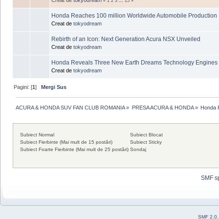
«
1
2
3
...
15
»
Honda Reaches 100 million Worldwide Automobile Production 
Creat de
tokyodream
Rebirth of an Icon: Next Generation Acura NSX Unveiled
Creat de
tokyodream
Honda Reveals Three New Earth Dreams Technology Engines 
Creat de
tokyodream
Pagini: [
1
]
Mergi Sus
ACURA & HONDA SUV FAN CLUB ROMANIA
»
PRESA ACURA & HONDA
»
Honda 
Subiect Normal
Subiect Blocat
Subiect Fierbinte (Mai mult de 15 postări)
Subiect Sticky
Subiect Foarte Fierbinte (Mai mult de 25 postări)
Sondaj
SMF s
SMF 2.0