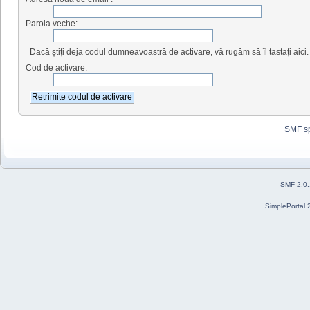
Parola veche:
Dacă știți deja codul dumneavoastră de activare, vă rugăm să îl tastați aici.
Cod de activare:
SMF s
SMF 2.0
SimplePortal 