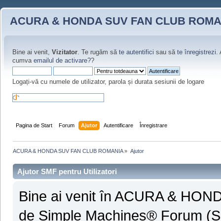
ACURA & HONDA SUV FAN CLUB ROMA
Bine ai venit,
Vizitator
. Te rugăm să
te autentifici
sau să
te înregistrezi
.
cumva
emailul de activare?
?
Logați-vă cu numele de utilizator, parola și durata sesiunii de logare
Pagina de Start
Forum
Ajutor
Autentificare
Înregistrare
ACURA & HONDA SUV FAN CLUB ROMANIA
»
Ajutor
Ajutor SMF pentru Utilizatori
Bine ai venit în ACURA & HO
de Simple Machines® Forum (S