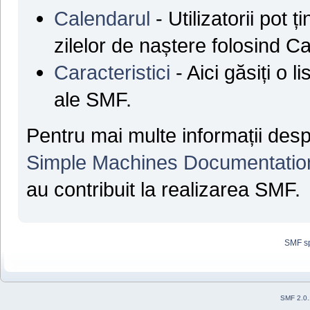
Calendarul
- Utilizatorii pot ț
zilelor de naștere folosind C
Caracteristici
- Aici găsiți o l
ale SMF.
Pentru mai multe informații des
Simple Machines Documentatio
au contribuit la realizarea SMF.
SMF s
SMF 2.0