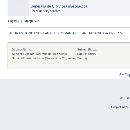
Generatia de CR-V cea mai practica
Creat de
tokyodream
Pagini: [
1
]
Mergi Sus
ACURA & HONDA SUV FAN CLUB ROMANIA
»
PLANETA HONDA 4x4
»
CR-V 
Subiect Normal
Subiect Blocat
Subiect Fierbinte (Mai mult de 15 postări)
Subiect Sticky
Subiect Foarte Fierbinte (Mai mult de 25 postări)
Sondaj
SMF s
SMF 2.0
SimplePortal 