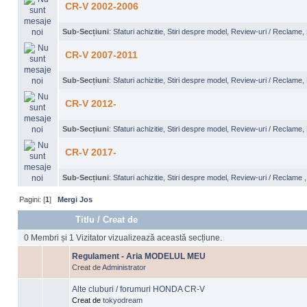
CR-V 2002-2006
Sub-Secțiuni
:
Sfaturi achizitie
,
Stiri despre model
,
Review-uri / Reclame
,
CR-V 2007-2011
Sub-Secțiuni
:
Sfaturi achizitie
,
Stiri despre model
,
Review-uri / Reclame
,
CR-V 2012-
Sub-Secțiuni
:
Sfaturi achizitie
,
Stiri despre model
,
Review-uri / Reclame
,
CR-V 2017-
Sub-Secțiuni
:
Sfaturi achizitie
,
Stiri despre model
,
Review-uri / Reclame
Pagini: [
1
]
Mergi Jos
Titlu
/
Creat de
0 Membri și 1 Vizitator vizualizează această secțiune.
Regulament - Aria MODELUL MEU
Creat de
Administrator
Alte cluburi / forumuri HONDA CR-V
Creat de
tokyodream