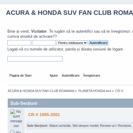
ACURA & HONDA SUV FAN CLUB ROMA
Bine ai venit,
Vizitator
. Te rugăm să
te autentifici
sau să
te înregistrezi
.
cumva
emailul de activare?
?
Logați-vă cu numele de utilizator, parola și durata sesiunii de logare
Pagina de Start
Forum
Ajutor
Autentificare
Înregistrare
ACURA & HONDA SUV FAN CLUB ROMANIA
»
PLANETA HONDA 4x4
»
CR-V 
Sub-Secțiuni
CR-V 1995-2001
Sub-Secțiuni
:
Sfaturi achizitie
,
Stiri despre model
,
Review-uri / Reclame
,