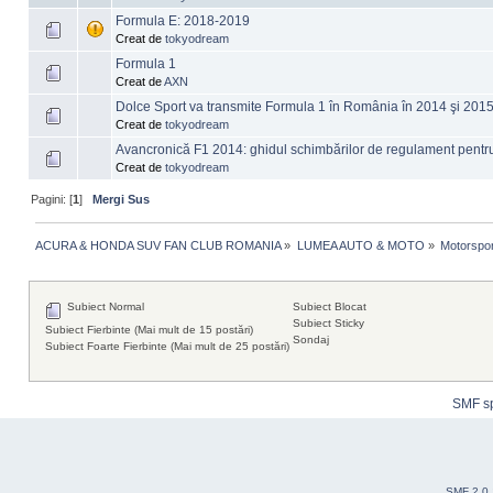
Formula E: 2018-2019
Creat de
tokyodream
Formula 1
Creat de
AXN
Dolce Sport va transmite Formula 1 în România în 2014 şi 201
Creat de
tokyodream
Avancronică F1 2014: ghidul schimbărilor de regulament pentr
Creat de
tokyodream
Pagini: [
1
]
Mergi Sus
ACURA & HONDA SUV FAN CLUB ROMANIA
»
LUMEA AUTO & MOTO
»
Motorspor
Subiect Normal
Subiect Blocat
Subiect Sticky
Subiect Fierbinte (Mai mult de 15 postări)
Sondaj
Subiect Foarte Fierbinte (Mai mult de 25 postări)
SMF s
SMF 2.0