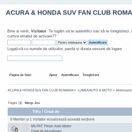
ACURA & HONDA SUV FAN CLUB ROMA
Bine ai venit,
Vizitator
. Te rugăm să
te autentifici
sau să
te înregistrezi
.
cumva
emailul de activare?
?
Logați-vă cu numele de utilizator, parola și durata sesiunii de logare
Pagina de Start
Forum
Ajutor
Autentificare
Înregistrare
ACURA & HONDA SUV FAN CLUB ROMANIA
»
LUMEA AUTO & MOTO
»
Motorsport
Pagini: [
1
]
Mergi Jos
Titlu
/
Creat de
0 Membri și 1 Vizitator vizualizează această secțiune.
MUTAT: Piese Auto Motor
Creat de
tokyodream