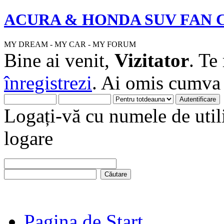
ACURA & HONDA SUV FAN 
MY DREAM - MY CAR - MY FORUM
Bine ai venit,
Vizitator
. Te
înregistrezi
. Ai omis cumv
Logați-vă cu numele de utili
logare
Pagina de Start