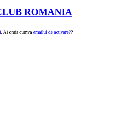
CLUB ROMANIA
i
. Ai omis cumva
emailul de activare?
?