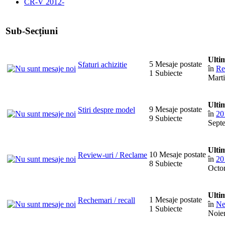
CR-V 2012-
Sub-Secțiuni
Ulti
5 Mesaje postate
Sfaturi achizitie
în
Re
1 Subiecte
Marti
Ulti
9 Mesaje postate
Stiri despre model
în
20
9 Subiecte
Septe
Ulti
10 Mesaje postate
Review-uri / Reclame
în
20
8 Subiecte
Octom
Ulti
1 Mesaje postate
Rechemari / recall
în
Ne
1 Subiecte
Noiem