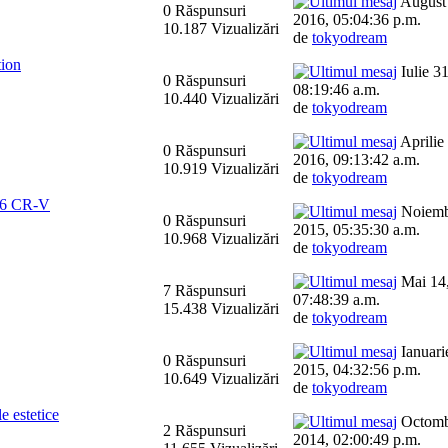
August
0 Răspunsuri
2016, 05:04:36 p.m.
10.187 Vizualizări
de
tokyodream
tion
Iulie 3
0 Răspunsuri
08:19:46 a.m.
10.440 Vizualizări
de
tokyodream
Aprilie
0 Răspunsuri
2016, 09:13:42 a.m.
10.919 Vizualizări
de
tokyodream
016 CR-V
Noiemb
0 Răspunsuri
2015, 05:35:30 a.m.
10.968 Vizualizări
de
tokyodream
Mai 14,
7 Răspunsuri
07:48:39 a.m.
15.438 Vizualizări
de
tokyodream
Ianuari
0 Răspunsuri
2015, 04:32:56 p.m.
10.649 Vizualizări
de
tokyodream
e estetice
Octomb
2 Răspunsuri
2014, 02:00:49 p.m.