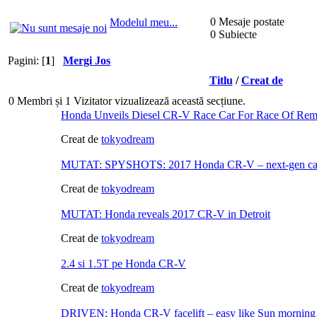
0 Mesaje postate
Modelul meu...
0 Subiecte
Pagini: [
1
]
Mergi Jos
Titlu
/
Creat de
0 Membri și 1 Vizitator vizualizează această secțiune.
Honda Unveils Diesel CR-V Race Car For Race Of Re
Creat de
tokyodream
MUTAT: SPYSHOTS: 2017 Honda CR-V – next-gen cau
Creat de
tokyodream
MUTAT: Honda reveals 2017 CR-V in Detroit
Creat de
tokyodream
2.4 si 1.5T pe Honda CR-V
Creat de
tokyodream
DRIVEN: Honda CR-V facelift – easy like Sun morning