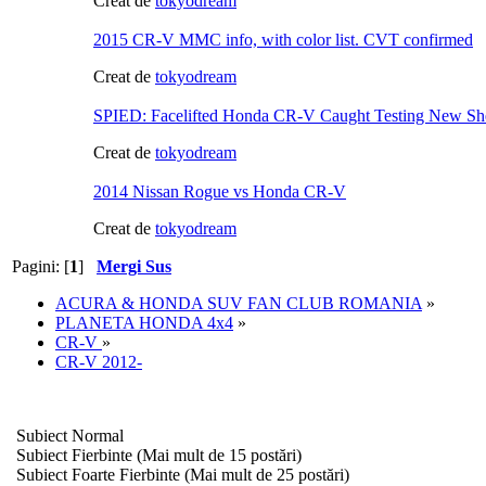
Creat de
tokyodream
2015 CR-V MMC info, with color list. CVT confirmed
Creat de
tokyodream
SPIED: Facelifted Honda CR-V Caught Testing New Sh
Creat de
tokyodream
2014 Nissan Rogue vs Honda CR-V
Creat de
tokyodream
Pagini: [
1
]
Mergi Sus
ACURA & HONDA SUV FAN CLUB ROMANIA
»
PLANETA HONDA 4x4
»
CR-V
»
CR-V 2012-
Subiect Normal
Subiect Fierbinte (Mai mult de 15 postări)
Subiect Foarte Fierbinte (Mai mult de 25 postări)