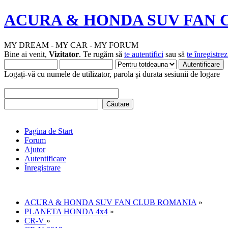
ACURA & HONDA SUV FAN 
MY DREAM - MY CAR - MY FORUM
Bine ai venit,
Vizitator
. Te rugăm să
te autentifici
sau să
te înregistrez
Logați-vă cu numele de utilizator, parola și durata sesiunii de logare
Pagina de Start
Forum
Ajutor
Autentificare
Înregistrare
ACURA & HONDA SUV FAN CLUB ROMANIA
»
PLANETA HONDA 4x4
»
CR-V
»