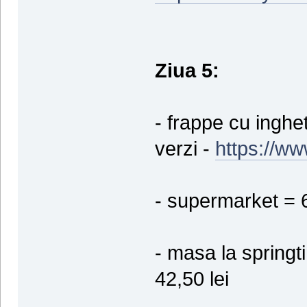
Ziua 5:
- frappe cu inghe
verzi -
https://w
- supermarket = 6
- masa la springt
42,50 lei