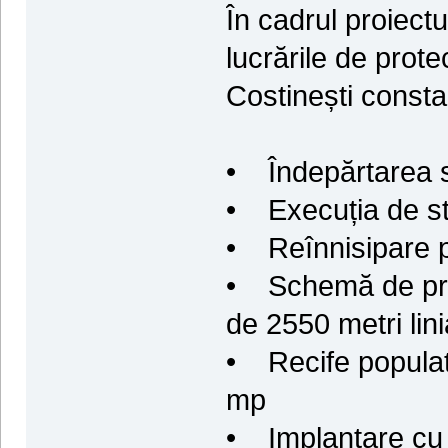
În cadrul proiect
lucrările de prote
Costinești consta
• Îndepărtarea st
• Execuția de str
• Reînnisipare p
• Schemă de prot
de 2550 metri lini
• Recife populat
mp
• Implantare cu 