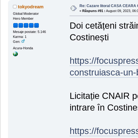
Re: Cazare litoral CASA CEARA C
tokyodream
«
Răspuns #91 :
August 09, 2023, 06:
Global Moderator
Hero Member
Doi cetățeni străi
Mesaje postate: 5.146
Costinești
Karma: 1
Gen:
Acura-Honda
https://focuspress
construiasca-un-b
Licitație CNAIR p
intrare în Costine
https://focuspres