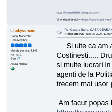
https://scenariidefilm.blogspot.com/
Vino alaturi de noi =>
https://suno.com/invit
Re: Cazare litoral CASA CEARA C
tokyodream
«
Răspuns #95 :
Iulie 06, 2024, 11:07:
Global Moderator
Hero Member
Si uite ca am aj
Mesaje postate: 5.146
Costinesti..... D
Karma: 1
Gen:
si multe lucrari i
Acura-Honda
agenti de la Poli
trecem mai usor pr
Am facut popas l