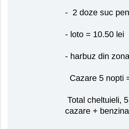
- 2 doze suc pent
- loto = 10.50 lei
- harbuz din zona 
Cazare 5 nopti =
Total cheltuieli, 
cazare + benzina