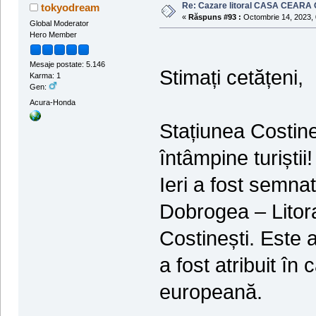
Re: Cazare litoral CASA CEARA C
tokyodream
«
Răspuns #93 :
Octombrie 14, 2023, 
Global Moderator
Hero Member
Mesaje postate: 5.146
Stimați cetățeni,
Karma: 1
Gen:
Acura-Honda
Stațiunea Costineș
întâmpine turiștii!
Ieri a fost semna
Dobrogea – Litora
Costinești. Este 
a fost atribuit în 
europeană.