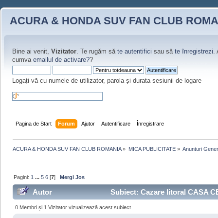
ACURA & HONDA SUV FAN CLUB ROMA
Bine ai venit,
Vizitator
. Te rugăm să
te autentifici
sau să
te înregistrezi
.
cumva
emailul de activare?
?
Logați-vă cu numele de utilizator, parola și durata sesiunii de logare
Pagina de Start
Forum
Ajutor
Autentificare
Înregistrare
ACURA & HONDA SUV FAN CLUB ROMANIA
»
MICA PUBLICITATE
»
Anunturi Gener
Pagini:
1
...
5
6
[
7
]
Mergi Jos
Autor
Subiect: Cazare litoral CASA CE
0 Membri și 1 Vizitator vizualizează acest subiect.