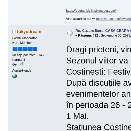
https://scenariidefilm.blogspot.com/
Vino alaturi de noi =>
https://suno.com/invit
Re: Cazare litoral CASA CEARA C
tokyodream
«
Răspuns #92 :
Septembrie 30, 2023,
Global Moderator
Hero Member
Dragi prieteni, vi
Mesaje postate: 5.146
Sezonul viitor va
Karma: 1
Gen:
Costinești: Festi
Acura-Honda
După discuțiile a
evenimentelor anu
în perioada 26 - 
1 Mai.
Stațiunea Costineș