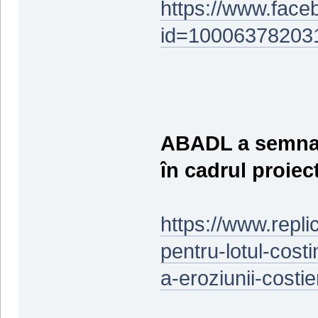
https://www.face
id=10006378203
ABADL a semnat 
în cadrul proiec
https://www.repli
pentru-lotul-costi
a-eroziunii-costi