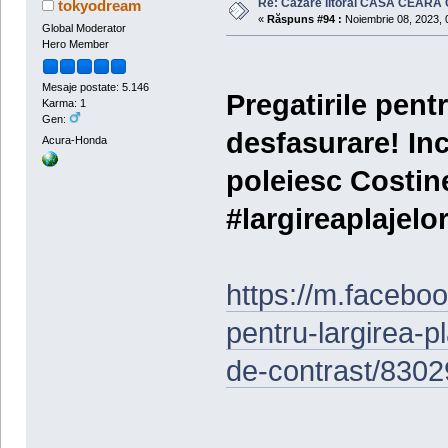
Re: Cazare litoral CASA CEARA C
tokyodream
«
Răspuns #94 :
Noiembrie 08, 2023, 
Global Moderator
Hero Member
Mesaje postate: 5.146
Pregatirile pentr
Karma: 1
Gen:
desfasurare! Inc
Acura-Honda
poleiesc Costine
#largireaplajelor
https://m.faceboo
pentru-largirea-p
de-contrast/830