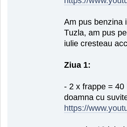
https://www.you
Am pus benzina in
Tuzla, am pus pen
iulie cresteau acc
Ziua 1:
- 2 x frappe = 40 l
doamna cu suvite
https://www.yout