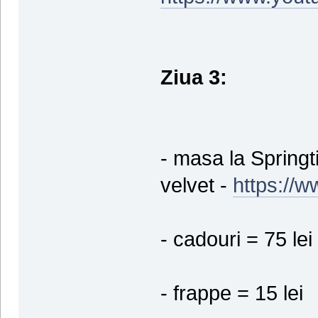
Ziua 3:
- masa la Springti
velvet -
https://
- cadouri = 75 lei
- frappe = 15 lei