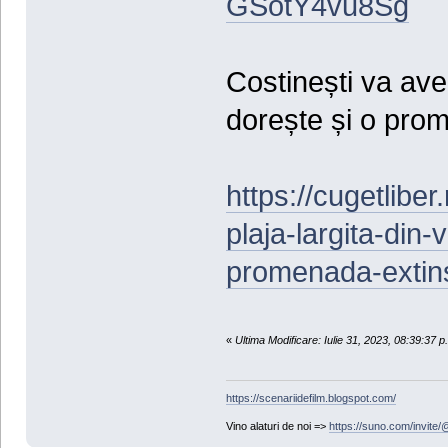
GSotY4vu8Sg
Costinești va avea
dorește și o pro
https://cugetliber
plaja-largita-din-
promenada-extin
«
Ultima Modificare: Iulie 31, 2023, 08:39:37
https://scenariidefilm.blogspot.com/
Vino alaturi de noi =>
https://suno.com/invit