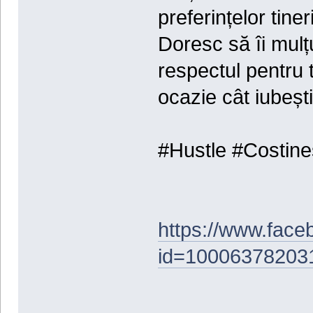
preferințelor tiner
Doresc să îi mulțu
respectul pentru t
ocazie cât iubești
#Hustle #Costine
https://www.face
id=10006378203