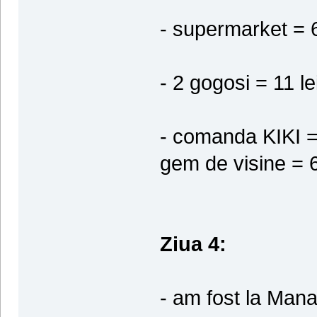
- supermarket = 6
- 2 gogosi = 11 le
- comanda KIKI =
gem de visine = 6
Ziua 4:
- am fost la Mana