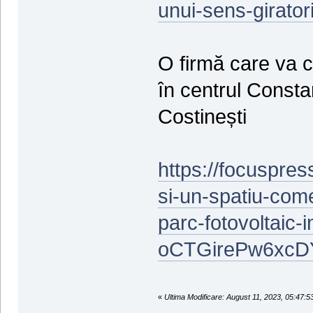
unui-sens-giratori
O firmă care va c
în centrul Constan
Costinești
https://focuspres
si-un-spatiu-come
parc-fotovoltaic-
oCTGirePw6xc
«
Ultima Modificare: August 11, 2023, 05:47: