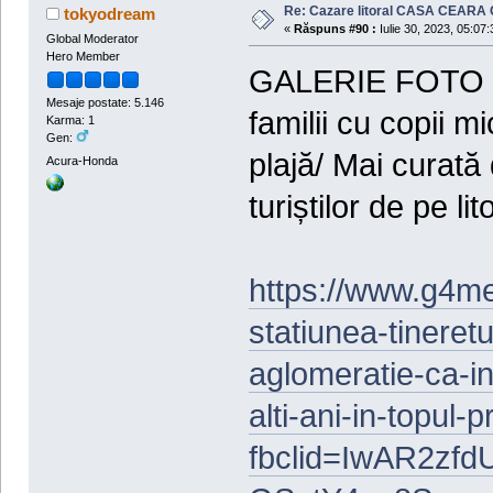
Re: Cazare litoral CASA CEARA C
tokyodream
«
Răspuns #90 :
Iulie 30, 2023, 05:07:
Global Moderator
Hero Member
GALERIE FOTO Cost
Mesaje postate: 5.146
familii cu copii m
Karma: 1
Gen:
plajă/ Mai curată d
Acura-Honda
turiștilor de pe lit
https://www.g4med
statiunea-tineretul
aglomeratie-ca-in
alti-ani-in-topul-p
fbclid=IwAR2z