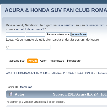
ACURA & HONDA SUV FAN CLUB ROMA
Bine ai venit,
Vizitator
. Te rugăm să
te autentifici
sau să
te înregistrezi
.
cumva
emailul de activare?
?
Logați-vă cu numele de utilizator, parola și durata sesiunii de logare
Pagina de Start
Forum
Ajutor
Autentificare
Înregistrare
ACURA & HONDA SUV FAN CLUB ROMANIA
»
PRESA ACURA & HONDA
»
Stiri lim
Pagini: [
1
]
Mergi Jos
Autor
Subiect: 2013 Acura ILX 2.4: 100,
0 Membri și 1 Vizitator vizualizează acest subiect.