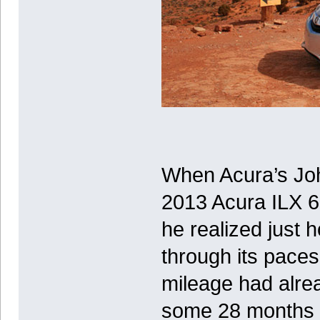
When Acura’s Jo
2013 Acura ILX 6-
he realized just h
through its paces.
mileage had alrea
some 28 months af