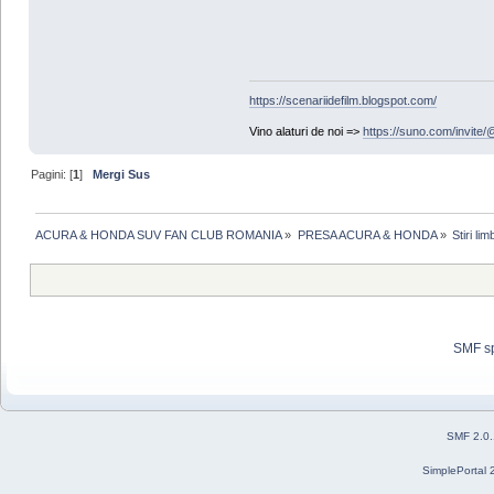
https://scenariidefilm.blogspot.com/
Vino alaturi de noi =>
https://suno.com/invit
Pagini: [
1
]
Mergi Sus
ACURA & HONDA SUV FAN CLUB ROMANIA
»
PRESA ACURA & HONDA
»
Stiri li
SMF s
SMF 2.0
SimplePortal 